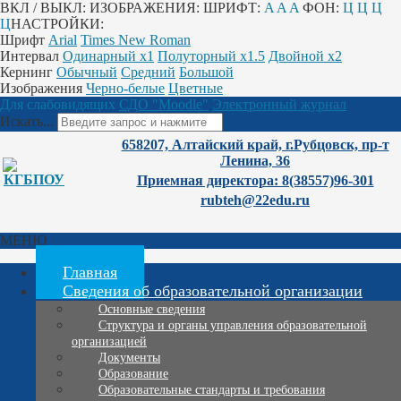
ВКЛ / ВЫКЛ:
ИЗОБРАЖЕНИЯ:
ШРИФТ:
A
A
A
ФОН:
Ц
Ц
Ц
Ц
НАСТРОЙКИ:
Шрифт
Arial
Times New Roman
Интервал
Одинарный х1
Полуторный х1.5
Двойной х2
Кернинг
Обычный
Средний
Большой
Изображения
Черно-белые
Цветные
Для слабовидящих
СДО "Moodle"
Электронный журнал
Искать...
658207, Алтайский край, г.Рубцовск, пр-т
Ленина, 36
Приемная директора: 8(38557)96-301
rubteh@22edu.ru
МЕНЮ
Главная
Сведения об образовательной организации
Основные сведения
Структура и органы управления образовательной
организацией
Документы
Образование
Образовательные стандарты и требования