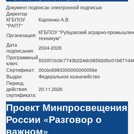
Документ подписан электронной подписью
Директор
КГБПОУ
Карпенко А.В.
"РАПТ"
КГБПОУ "Рубцовский аграрно-промышле
Организация:
техникум"
Дата
2024-2026
подписания:
Программный
5530f10c9c7743b224dc06592d5c01b671d4
ключ:
Сертификат:
00cbc6983300000000056e
Выдан:
Федеральное казначейство
Период
действия
20.11.2026
сертификата:
Проект Минпросвещения
России «Разговор о
важном»