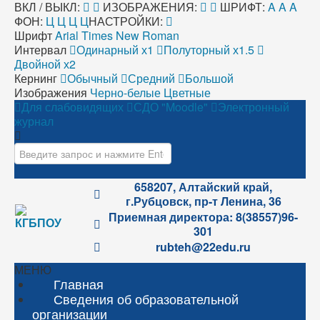
ВКЛ / ВЫКЛ:
ИЗОБРАЖЕНИЯ:
ШРИФТ:
A
A
A
ФОН:
Ц
Ц
Ц
Ц
НАСТРОЙКИ:
Шрифт
Arial
Times New Roman
Интервал
Одинарный х1
Полуторный х1.5
Двойной х2
Кернинг
Обычный
Средний
Большой
Изображения
Черно-белые
Цветные
Для слабовидящих
СДО "Moodle"
Электронный
журнал
Искать...
658207, Алтайский край,
г.Рубцовск, пр-т Ленина, 36
Приемная директора: 8(38557)96-
301
rubteh@22edu.ru
МЕНЮ
Главная
Сведения об образовательной
организации