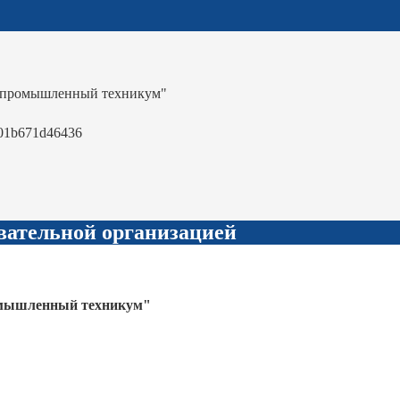
-промышленный техникум"
01b671d46436
вательной организацией
омышленный техникум"