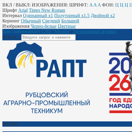
ВКЛ / ВЫКЛ:
ИЗОБРАЖЕНИЯ:
ШРИФТ:
A
A
A
ФОН:
Ц
Ц
Ц
Шрифт
Arial
Times New Roman
Интервал
Одинарный х1
Полуторный х1.5
Двойной х2
Кернинг
Обычный
Средний
Большой
Изображения
Черно-белые
Цветные
Для слабовидящих
СДО "Moodle"
Электронный журнал
Искать...
МЕНЮ