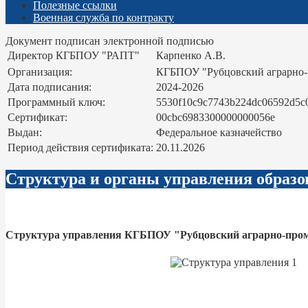
Полезные ссылки
Военная служба по контракту
Документ подписан электронной подписью
Директор КГБПОУ "РАПТ"
Карпенко А.В.
Организация:
КГБПОУ "Рубцовский аграрно
Дата подписания:
2024-2026
Программный ключ:
5530f10c9c7743b224dc06592d5c
Сертификат:
00cbc6983300000000056e
Выдан:
Федеральное казначейство
Период действия сертификата:
20.11.2026
Структура и органы управления образо
Структура управления КГБПОУ "Рубцовский аграрно-пр