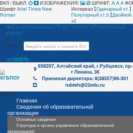
ВКЛ / ВЫКЛ:
ИЗОБРАЖЕНИЯ:
ШРИФТ:
A
A
A
ФО
Шрифт
Arial
Times New
Интервал
Одинарный х1
Roman
Полуторный х1.5
Двойной
х2
Для слабовидящих
СДО "Moodle"
Электронный
журнал
Искать...
658207, Алтайский край, г.Рубцовск, пр-
т Ленина, 36
Приемная директора: 8(38557)96-301
rubteh@22edu.ru
МЕНЮ
Главная
Сведения об образовательной
организации
Основные сведения
Структура и органы управления образовательной
организацией