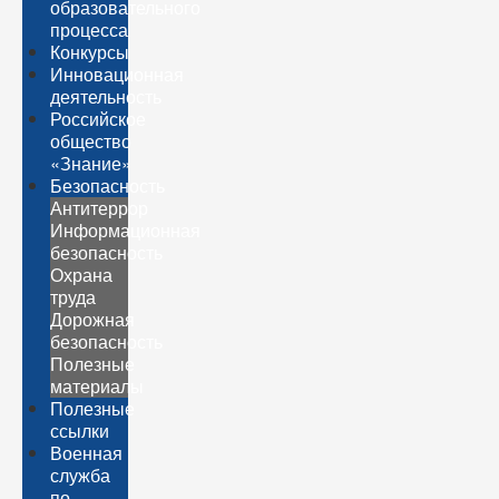
образовательного
процесса
Конкурсы
Инновационная
деятельность
Российское
общество
«Знание»
Безопасность
Антитеррор
Информационная
безопасность
Охрана
труда
Дорожная
безопасность
Полезные
материалы
Полезные
ссылки
Военная
служба
по