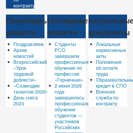
контракту
Популярные
Последние
Актуальны
новости
новости
документы
Поздравляем
Студенты
Локальные
Архив
РСО
нормативные
новостей
завершили
акты
Всероссийский
профессиональное
Положения
«Урок
обучение по
об оплате
трудовой
профессии
труда
доблести»
«Горничная»
Образовательн
«Созвездие
2 июня 2026
кредит в СПО
талантов-2020»
года
Военная
День снега
завершилось
служба по
2023
профессиональное
контракту
обучение
студентов —
участников
Российских