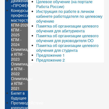
Движение
Целевое обучение (на портале
«ПРОФЕССИОНАЛЫ»
Работа России)
Конкурсы
Инструкция по работе в личном
профессионального
кабинете работодателя по целевому
мастерства
обучению
КПМ-2026
Памятка об организации целевого
КПМ -
обучения для абитуриента
2025
Памятка об организации целевого
КПМ -
обучения для руководителя ОО
2024
Памятка об организации целевого
Олимпиады
обучения для студента
и КПМ -
Предложение 1
2023
Предложение 2
Олимпиады
и КПМ -
2022
Олимпиады
и КПМ -
2021
Билет в
будущее
Противодействие
коррупции