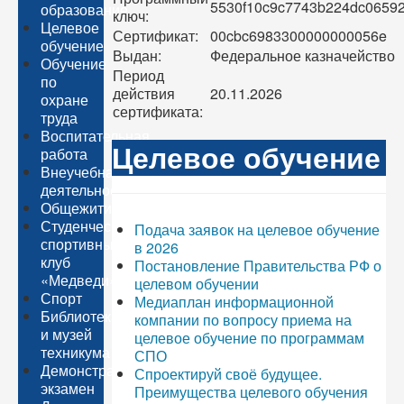
5530f10c9c7743b224dc0659
образование
ключ:
Целевое
Сертификат:
00cbc6983300000000056e
обучение
Выдан:
Федеральное казначейство
Обучение
Период
по
действия
20.11.2026
охране
сертификата:
труда
Воспитательная
Целевое обучение
работа
Внеучебная
деятельность
Общежитие
Студенческий
Подача заявок на целевое обучение
спортивный
в 2026
клуб
Постановление Правительства РФ о
«Медведи»
целевом обучении
Спорт
Медиаплан информационной
Библиотека
компании по вопросу приема на
и музей
целевое обучение по программам
техникума
СПО
Демонстрационный
Спроектируй своё будущее.
экзамен
Преимущества целевого обучения