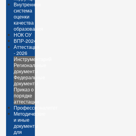
Внутренняя
система
оценки
качества
образования
НОК ОУ
ВПР-2024
Аттестация
- 2026
Инструментарий
Региональные
документы
Федеральные
документы
Приказ о
порядке
аттестации
Профессионалитет
Методические
и иные
документы
для