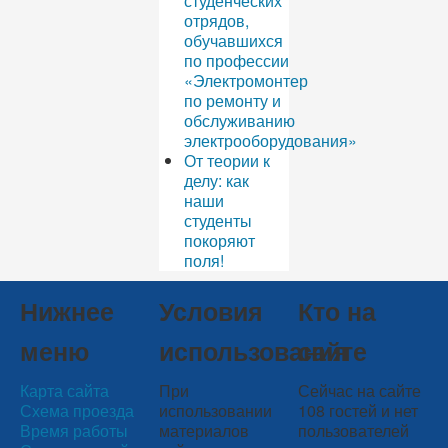
студенческих
отрядов,
обучавшихся
по профессии
«Электромонтер
по ремонту и
обслуживанию
электрооборудования»
От теории к
делу: как
наши
студенты
покоряют
поля!
Нижнее
Условия
Кто на
меню
использования
сайте
Карта сайта
При
Сейчас на сайте
Схема проезда
использовании
108 гостей и нет
Время работы
материалов
пользователей