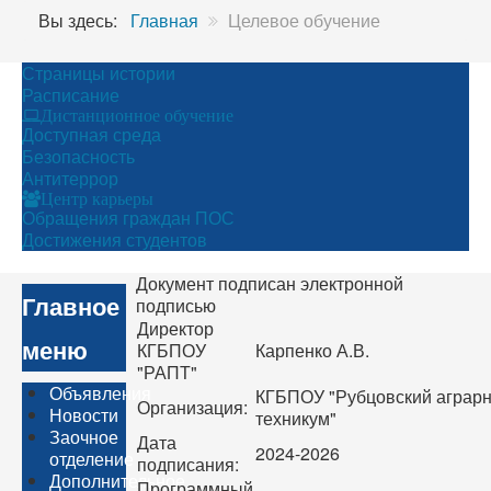
Вы здесь:
Главная
Целевое обучение
Страницы истории
Расписание
Дистанционное обучение
Доступная среда
Безопасность
Антитеррор
Центр карьеры
Обращения граждан ПОС
Достижения студентов
Документ подписан электронной
Главное
подписью
Директор
меню
КГБПОУ
Карпенко А.В.
"РАПТ"
Объявления
КГБПОУ "Рубцовский агра
Организация:
Новости
техникум"
Заочное
Дата
2024-2026
отделение
подписания:
Дополнительное
Программный