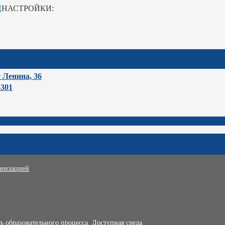
Ц
НАСТРОЙКИ:
т Ленина, 36
-301
анизацией
 образовательного процесса. Доступная среда