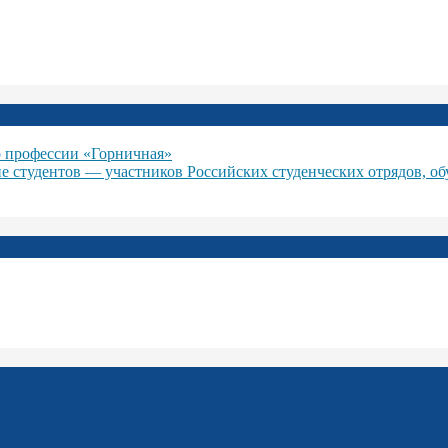
 профессии «Горничная»
ие студентов — участников Российских студенческих отрядов, о