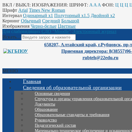
ВКЛ / ВЫКЛ:
ИЗОБРАЖЕНИЯ:
ШРИФТ:
A
A
A
ФОН:
Ц
Ц
Ц
Шрифт
Arial
Times New Roman
Интервал
Одинарный х1
Полуторный х1.5
Двойной х2
Кернинг
Обычный
Средний
Большой
Изображения
Черно-белые
Цветные
Для слабовидящих
СДО "Moodle"
Электронный журнал
Искать...
658207, Алтайский край, г.Рубцовск, пр-
Приемная директора: 8(38557)96
rubteh@22edu.ru
МЕНЮ
Главная
Сведения об образовательной организации
Основные сведения
Структура и органы управления образовательной орг
Документы
Образование
Образовательные стандарты и требования
Руководство
Педагогический состав
Материально-техническое обеспечение и оснащенность