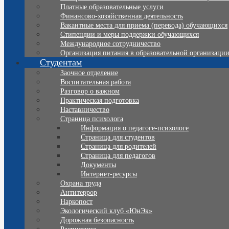
Платные образовательные услуги
Финансово-хозяйственная деятельность
Вакантные места для приема (перевода) обучающихся
Стипендии и меры поддержки обучающихся
Международное сотрудничество
Организация питания в образовательной организаци
Студентам
Заочное отделение
Воспитательная работа
Разговор о важном
Практическая подготовка
Наставничество
Страница психолога
Информация о педагоге-психологе
Страница для студентов
Страница для родителей
Страница для педагогов
Документы
Интернет-ресурсы
Охрана труда
Антитеррор
Наркопост
Экологический клуб «ЮнЭк»
Дорожная безопасность