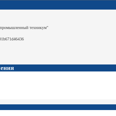
-промышленный техникум"
01b671d46436
чения