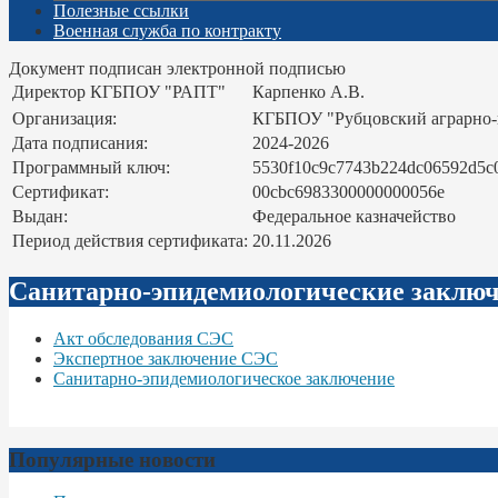
Полезные ссылки
Военная служба по контракту
Документ подписан электронной подписью
Директор КГБПОУ "РАПТ"
Карпенко А.В.
Организация:
КГБПОУ "Рубцовский аграрно
Дата подписания:
2024-2026
Программный ключ:
5530f10c9c7743b224dc06592d5c
Сертификат:
00cbc6983300000000056e
Выдан:
Федеральное казначейство
Период действия сертификата:
20.11.2026
Санитарно-эпидемиологические заклю
Акт обследования СЭС
Экспертное заключение СЭС
Санитарно-эпидемиологическое заключение
Популярные новости