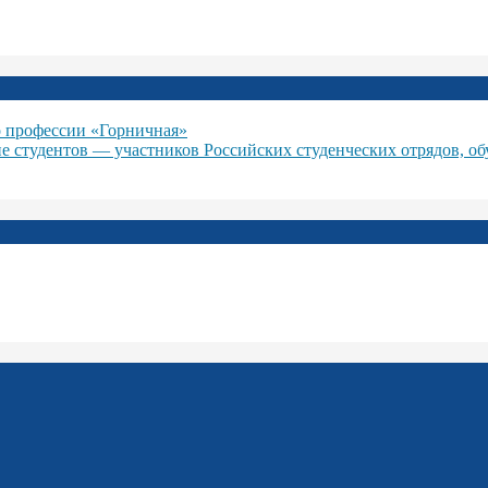
 профессии «Горничная»
ие студентов — участников Российских студенческих отрядов, о