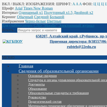
ВКЛ / ВЫКЛ:
ИЗОБРАЖЕНИЯ:
ШРИФТ:
A
A
A
ФОН:
Ц
Ц
Ц
Шрифт
Arial
Times New Roman
Интервал
Одинарный х1
Полуторный х1.5
Двойной х2
Кернинг
Обычный
Средний
Большой
Изображения
Черно-белые
Цветные
Для слабовидящих
СДО "Moodle"
Электронный журнал
Искать...
658207, Алтайский край, г.Рубцовск, пр-
Приемная директора: 8(38557)96
rubteh@22edu.ru
МЕНЮ
Главная
Сведения об образовательной организации
Основные сведения
Структура и органы управления образовательной орг
Документы
Образование
Образовательные стандарты и требования
Руководство
Педагогический состав
Материально-техническое обеспечение и оснащенность