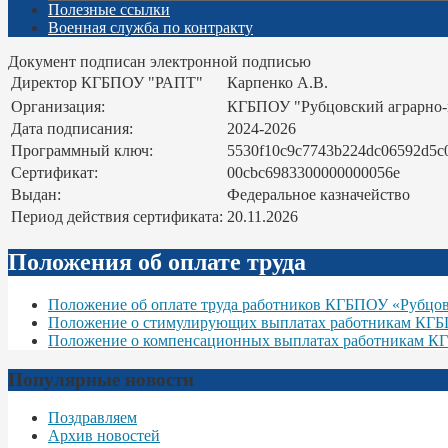
Полезные ссылки
Военная служба по контракту
Документ подписан электронной подписью
Директор КГБПОУ "РАПТ"
Карпенко А.В.
Организация:
КГБПОУ "Рубцовский аграрно
Дата подписания:
2024-2026
Программный ключ:
5530f10c9c7743b224dc06592d5c
Сертификат:
00cbc6983300000000056e
Выдан:
Федеральное казначейство
Период действия сертификата:
20.11.2026
Положения об оплате труда
Положение об оплате труда работников КГБПОУ «Рубцо
Положение о стимулирующих выплатах работникам КГ
Положение о компенсационных выплатах работникам К
Популярные новости
Поздравляем
Архив новостей