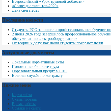
Всероссийский «Урок трудовой доблести»
«Созвездие талантов-2020»
День снега 2023
Последние новости
Студенты РСО завершили профессиональное обучение по
2 июня 2026 года завершилось профессиональное обучен
обслуживанию электрооборудования»
От теории к делу: как наши студенты покоряют поля!
Актуальные документы
Локальные нормативные акты
Положения об оплате труда
Образовательный кредит в СПО
Военная служба по контракту
Нижнее меню
Карта сайта
Схема проезда
Время работы
Ссылки на сайты