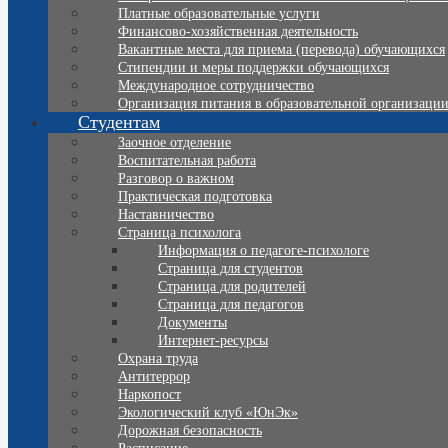
Платные образовательные услуги
Финансово-хозяйственная деятельность
Вакантные места для приема (перевода) обучающихся
Стипендии и меры поддержки обучающихся
Международное сотрудничество
Организация питания в образовательной организаци
Студентам
Заочное отделение
Воспитательная работа
Разговор о важном
Практическая подготовка
Наставничество
Страница психолога
Информация о педагоге-психологе
Страница для студентов
Страница для родителей
Страница для педагогов
Документы
Интернет-ресурсы
Охрана труда
Антитеррор
Наркопост
Экологический клуб «ЮнЭк»
Дорожная безопасность