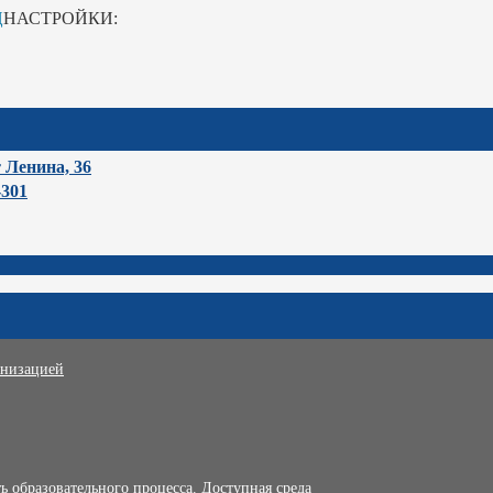
Ц
НАСТРОЙКИ:
т Ленина, 36
-301
анизацией
 образовательного процесса. Доступная среда