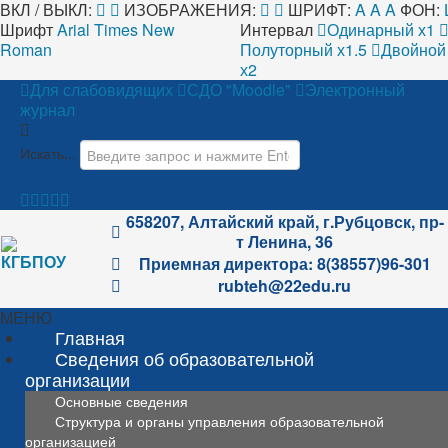
ВКЛ / ВЫКЛ:
ИЗОБРАЖЕНИЯ:
ШРИФТ:
A
A
A
ФОН:
Шрифт
Arial
Times New
Интервал
Одинарный х1
Roman
Полуторный х1.5
Двойной
х2
Для слабовидящих
СДО "Moodle"
Электронный
журнал
Искать...
658207, Алтайский край, г.Рубцовск, пр-
т Ленина, 36
Приемная директора: 8(38557)96-301
rubteh@22edu.ru
МЕНЮ
Главная
Сведения об образовательной
организации
Основные сведения
Структура и органы управления образовательной
организацией