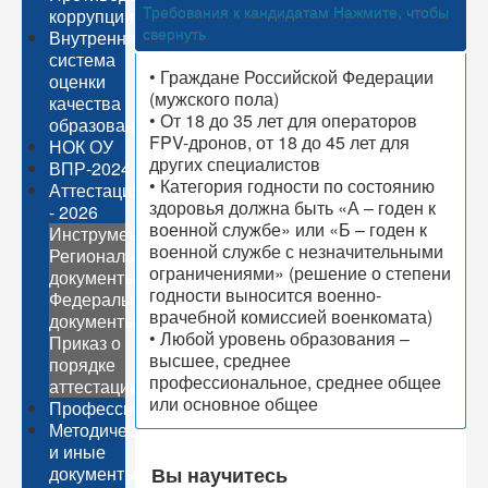
Требования к кандидатам
Нажмите, чтобы
коррупции
свернуть
Внутренняя
система
• Граждане Российской Федерации
оценки
(мужского пола)
качества
• От 18 до 35 лет для операторов
образования
FPV-дронов, от 18 до 45 лет для
НОК ОУ
других специалистов
ВПР-2024
• Категория годности по состоянию
Аттестация
здоровья должна быть «А – годен к
- 2026
военной службе» или «Б – годен к
Инструментарий
военной службе с незначительными
Региональные
ограничениями» (решение о степени
документы
годности выносится военно-
Федеральные
врачебной комиссией военкомата)
документы
• Любой уровень образования –
Приказ о
высшее, среднее
порядке
профессиональное, среднее общее
аттестации
или основное общее
Профессионалитет
Методические
и иные
документы
Вы научитесь