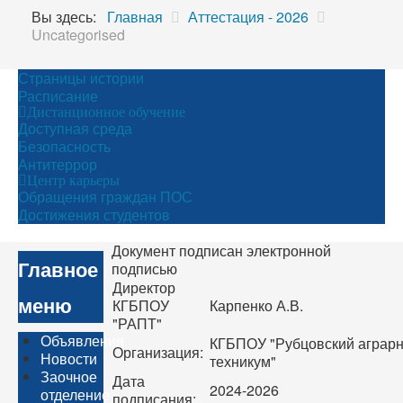
Вы здесь:
Главная
Аттестация - 2026
Uncategorised
Страницы истории
Расписание
Дистанционное обучение
Доступная среда
Безопасность
Антитеррор
Центр карьеры
Обращения граждан ПОС
Достижения студентов
Документ подписан электронной
Главное
подписью
Директор
меню
КГБПОУ
Карпенко А.В.
"РАПТ"
Объявления
КГБПОУ "Рубцовский агра
Организация:
Новости
техникум"
Заочное
Дата
2024-2026
отделение
подписания: