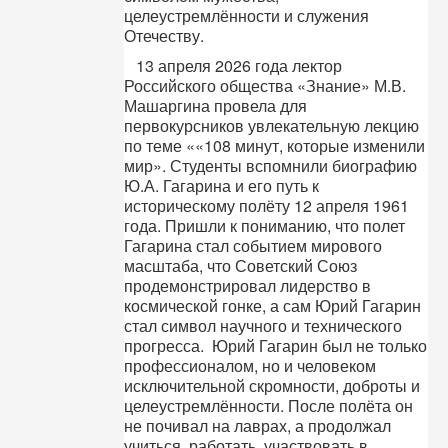
целеустремлённости и служения
Отечеству.
13 апреля 2026 года лектор
Российского общества «Знание» М.В.
Машаргина провела для
первокурсников увлекательную лекцию
по теме ««108 минут, которые изменили
мир». Студенты вспомнили биографию
Ю.А. Гагарина и его путь к
историческому полёту 12 апреля 1961
года. Пришли к пониманию, что полет
Гагарина стал событием мирового
масштаба, что Советский Союз
продемонстрировал лидерство в
космической гонке, а сам Юрий Гагарин
стал символ научного и технического
прогресса. Юрий Гагарин был не только
профессионалом, но и человеком
исключительной скромности, доброты и
целеустремлённости. После полёта он
не почивал на лаврах, а продолжал
учиться, работать, участвовать в