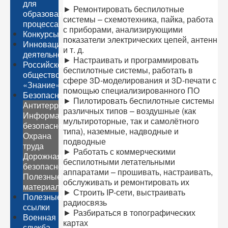
для
► Ремонтировать беспилотные
образовательного
системы – схемотехника, пайка, работа
процесса
с приборами, анализирующими
Конкурсы
показатели электрических цепей, антенн
Инновационная
и т. д.
деятельность
► Настраивать и программировать
Российское
беспилотные системы, работать в
общество
сфере 3D-моделирования и 3D-печати с
«Знание»
помощью специализированного ПО
Безопасность
► Пилотировать беспилотные системы
Антитеррор
различных типов – воздушные (как
Информационная
мультироторные, так и самолётного
безопасность
типа), наземные, надводные и
Охрана
подводные
труда
► Работать с коммерческими
Дорожная
беспилотными летательными
безопасность
аппаратами – прошивать, настраивать,
Полезные
обслуживать и ремонтировать их
материалы
► Строить IP-сети, выстраивать
Полезные
радиосвязь
ссылки
► Разбираться в топографических
Военная
картах
служба