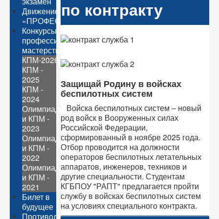
экзамен
по контракту
Движение
«ПРОФЕССИОНАЛЫ»
Конкурсы
профессионального
мастерства
КПМ-2026
КПМ -
2025
Защищай Родину в войсках
КПМ -
беспилотных систем
2024
Войска беспилотных систем – новый
Олимпиады
род войск в Вооруженных силах
и КПМ -
Российской Федерации,
2023
сформированный в ноябре 2025 года.
Олимпиады
Отбор проводится на должности
и КПМ -
операторов беспилотных летательных
2022
аппаратов, инженеров, техников и
Олимпиады
другие специальности. Студентам
и КПМ -
КГБПОУ "РАПТ" предлагается пройти
2021
службу в войсках беспилотных систем
Билет в
на условиях специального контракта.
будущее
Противодействие