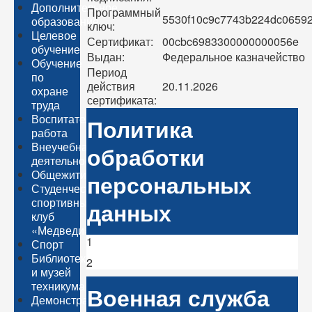
Дополнительное
Программный
5530f10c9c7743b224dc0659
образование
ключ:
Целевое
Сертификат:
00cbc6983300000000056e
обучение
Выдан:
Федеральное казначейство
Обучение
Период
по
действия
20.11.2026
охране
сертификата:
труда
Воспитательная
Политика
работа
Внеучебная
обработки
деятельность
Общежитие
персональных
Студенческий
спортивный
данных
клуб
«Медведи»
1
Спорт
Библиотека
2
и музей
техникума
Военная служба
Демонстрационный