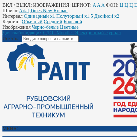
ВКЛ / ВЫКЛ:
ИЗОБРАЖЕНИЯ:
ШРИФТ:
A
A
A
ФОН:
Ц
Ц
Ц
Шрифт
Arial
Times New Roman
Интервал
Одинарный х1
Полуторный х1.5
Двойной х2
Кернинг
Обычный
Средний
Большой
Изображения
Черно-белые
Цветные
Для слабовидящих
СДО "Moodle"
Электронный журнал
Искать...
МЕНЮ