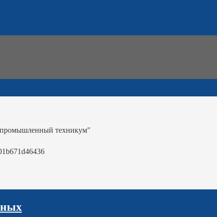
-промышленный техникум"
01b671d46436
нных