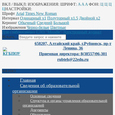
ВКЛ / ВЫКЛ:
ИЗОБРАЖЕНИЯ:
ШРИФТ:
A
A
A
ФОН:
Ц
Ц
Ц
Ц
НАСТРОЙКИ:
Шрифт
Arial
Times New Roman
Интервал
Одинарный х1
Полуторный х1.5
Двойной х2
Кернинг
Обычный
Средний
Большой
Изображения
Черно-белые
Цветные
Для слабовидящих
СДО "Moodle"
Электронный журнал
Искать...
658207, Алтайский край, г.Рубцовск, пр-т
Ленина, 36
Приемная директора: 8(38557)96-301
rubteh@22edu.ru
МЕНЮ
Главная
Сведения об образовательной
организации
Основные сведения
Структура и органы управления образовательной
организацией
Документы
Образование