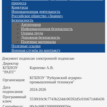
процесса
Конкурсы
Инновационная деятельность
Российское общество «Знание»
Безопасность
Антитеррор
Информационная безопасность
Охрана труда
Дорожная безопасность
Полезные материалы
Полезные ссылки
Военная служба по контракту
Документ подписан электронной подписью
Директор
КГБПОУ
Карпенко А.В.
"РАПТ"
КГБПОУ "Рубцовский аграрно-
Организация:
промышленный техникум"
Дата
2024-2026
подписания:
Программный
5530f10c9c7743b224dc06592d5c01b671d46436
ключ:
Сертификат:
00cbc6983300000000056e