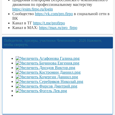
движения по профессиональному мастерству
https://esim.firpo.ru/login
Сообщество
https://vk.com/pro.firpo
в социальной сети в
ВК
Канал в ТГ
https://t.me/profirpo
Канал в MAX:
https://max.ru/pro_firpo
Победители, призеры, участники Чемпионата - 2026
Нажмите,
чтобы свернуть