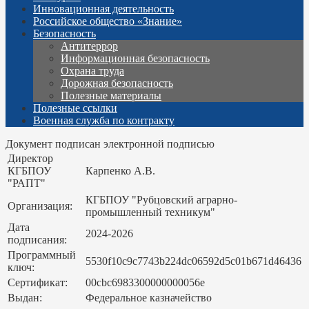
Инновационная деятельность
Российское общество «Знание»
Безопасность
Антитеррор
Информационная безопасность
Охрана труда
Дорожная безопасность
Полезные материалы
Полезные ссылки
Военная служба по контракту
Документ подписан электронной подписью
Директор
КГБПОУ
Карпенко А.В.
"РАПТ"
КГБПОУ "Рубцовский аграрно-
Организация:
промышленный техникум"
Дата
2024-2026
подписания:
Программный
5530f10c9c7743b224dc06592d5c01b671d46436
ключ:
Сертификат:
00cbc6983300000000056e
Выдан:
Федеральное казначейство