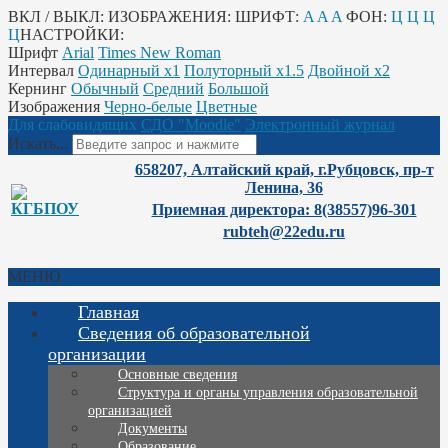
ВКЛ / ВЫКЛ:
ИЗОБРАЖЕНИЯ:
ШРИФТ:
A
A
A
ФОН:
Ц
Ц
Ц
Ц
НАСТРОЙКИ:
Шрифт
Arial
Times New Roman
Интервал
Одинарный х1
Полуторный х1.5
Двойной х2
Кернинг
Обычный
Средний
Большой
Изображения
Черно-белые
Цветные
Для слабовидящих
СДО "Moodle"
Электронный журнал
Искать...
658207, Алтайский край, г.Рубцовск, пр-т
Ленина, 36
Приемная директора: 8(38557)96-301
rubteh@22edu.ru
МЕНЮ
Главная
Сведения об образовательной
организации
Основные сведения
Структура и органы управления образовательной
организацией
Документы
Образование