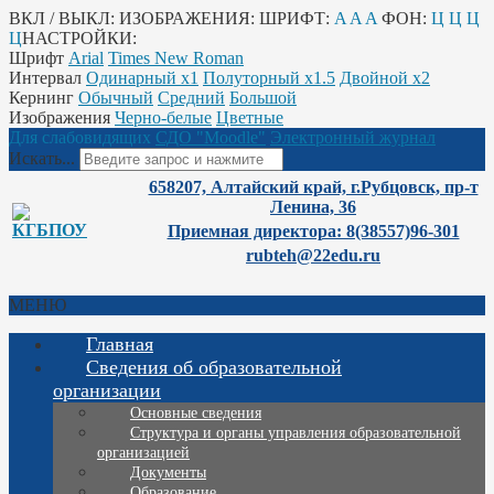
ВКЛ / ВЫКЛ:
ИЗОБРАЖЕНИЯ:
ШРИФТ:
A
A
A
ФОН:
Ц
Ц
Ц
Ц
НАСТРОЙКИ:
Шрифт
Arial
Times New Roman
Интервал
Одинарный х1
Полуторный х1.5
Двойной х2
Кернинг
Обычный
Средний
Большой
Изображения
Черно-белые
Цветные
Для слабовидящих
СДО "Moodle"
Электронный журнал
Искать...
658207, Алтайский край, г.Рубцовск, пр-т
Ленина, 36
Приемная директора: 8(38557)96-301
rubteh@22edu.ru
МЕНЮ
Главная
Сведения об образовательной
организации
Основные сведения
Структура и органы управления образовательной
организацией
Документы
Образование