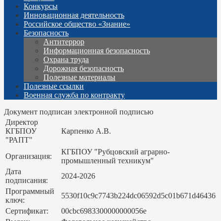
Конкурсы
Инновационная деятельность
Российское общество «Знание»
Безопасность
Антитеррор
Информационная безопасность
Охрана труда
Дорожная безопасность
Полезные материалы
Полезные ссылки
Военная служба по контракту
Документ подписан электронной подписью
Директор
КГБПОУ
Карпенко А.В.
"РАПТ"
КГБПОУ "Рубцовский аграрно-
Организация:
промышленный техникум"
Дата
2024-2026
подписания:
Программный
5530f10c9c7743b224dc06592d5c01b671d46436
ключ:
Сертификат:
00cbc6983300000000056e