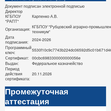
Документ подписан электронной подписью
Директор
КГБПОУ
Карпенко А.В.
"РАПТ"
КГБПОУ "Рубцовский аграрно-промышле
Организация:
техникум"
Дата
2024-2026
подписания:
Программный
5530f10c9c7743b224dc06592d5c01b671d4
ключ:
Сертификат:
00cbc6983300000000056e
Выдан:
Федеральное казначейство
Период
действия
20.11.2026
сертификата:
Промежуточная
аттестация