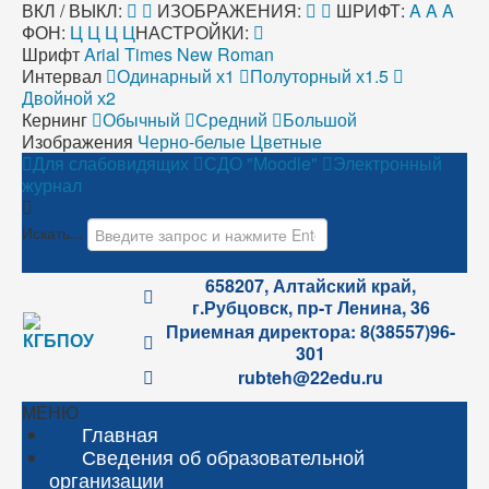
ВКЛ / ВЫКЛ:
ИЗОБРАЖЕНИЯ:
ШРИФТ:
A
A
A
ФОН:
Ц
Ц
Ц
Ц
НАСТРОЙКИ:
Шрифт
Arial
Times New Roman
Интервал
Одинарный х1
Полуторный х1.5
Двойной х2
Кернинг
Обычный
Средний
Большой
Изображения
Черно-белые
Цветные
Для слабовидящих
СДО "Moodle"
Электронный
журнал
Искать...
658207, Алтайский край,
г.Рубцовск, пр-т Ленина, 36
Приемная директора: 8(38557)96-
301
rubteh@22edu.ru
МЕНЮ
Главная
Сведения об образовательной
организации