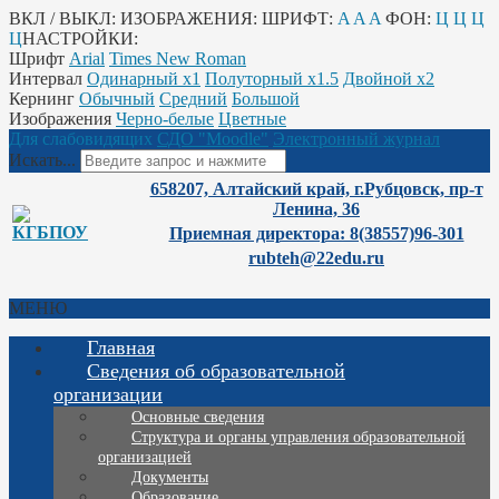
ВКЛ / ВЫКЛ:
ИЗОБРАЖЕНИЯ:
ШРИФТ:
A
A
A
ФОН:
Ц
Ц
Ц
Ц
НАСТРОЙКИ:
Шрифт
Arial
Times New Roman
Интервал
Одинарный х1
Полуторный х1.5
Двойной х2
Кернинг
Обычный
Средний
Большой
Изображения
Черно-белые
Цветные
Для слабовидящих
СДО "Moodle"
Электронный журнал
Искать...
658207, Алтайский край, г.Рубцовск, пр-т
Ленина, 36
Приемная директора: 8(38557)96-301
rubteh@22edu.ru
МЕНЮ
Главная
Сведения об образовательной
организации
Основные сведения
Структура и органы управления образовательной
организацией
Документы
Образование