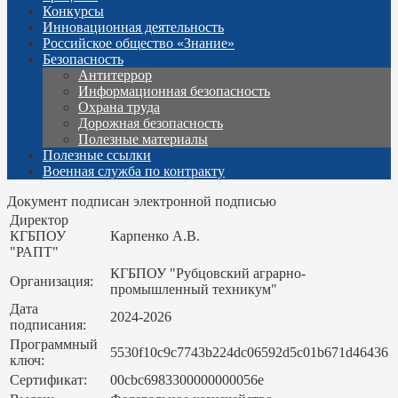
Конкурсы
Инновационная деятельность
Российское общество «Знание»
Безопасность
Антитеррор
Информационная безопасность
Охрана труда
Дорожная безопасность
Полезные материалы
Полезные ссылки
Военная служба по контракту
Документ подписан электронной подписью
Директор
КГБПОУ
Карпенко А.В.
"РАПТ"
КГБПОУ "Рубцовский аграрно-
Организация:
промышленный техникум"
Дата
2024-2026
подписания:
Программный
5530f10c9c7743b224dc06592d5c01b671d46436
ключ:
Сертификат:
00cbc6983300000000056e