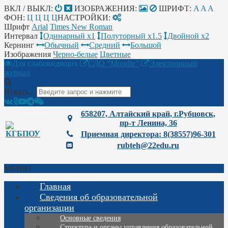
ВКЛ / ВЫКЛ:
ИЗОБРАЖЕНИЯ:
ШРИФТ:
A
A
A
ФОН:
Ц
Ц
Ц
Ц
НАСТРОЙКИ:
Шрифт
Arial
Times New Roman
Интервал
Одинарный х1
Полуторный х1.5
Двойной х2
Кернинг
Обычный
Средний
Большой
Изображения
Черно-белые
Цветные
Для слабовидящих
СДО "Moodle"
Электронный
журнал
Искать...
658207, Алтайский край, г.Рубцовск,
пр-т Ленина, 36
Приемная директора: 8(38557)96-301
rubteh@22edu.ru
МЕНЮ
Главная
Сведения об образовательной
организации
Основные сведения
Структура и органы управления образовательной