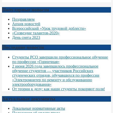
Популярные новости
Поздравляем
Архив новостей
Всероссийский «Урок трудовой доблести»
«Созвездие талантов-2020»
День снега 2023
Последние новости
Студенты РСО завершили профессиональное обучение
по профессии «Горничная»
2 июня 2026 года завершилось профессиональное
обучение студентов — участников Российских
студенческих отрядов, обучавшихся по профессии
«Электромонтер по ремонту и обслуживанию
электрооборудования»
От теории к делу: как наши студенты покоряют поля!
Актуальные документы
Локальные нормативные акты
Положения об оплате труда