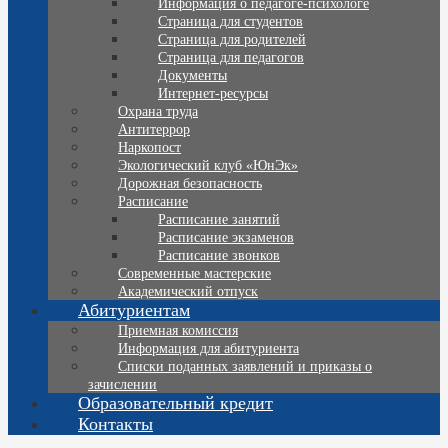
Информация о педагоге-психологе
Страница для студентов
Страница для родителей
Страница для педагогов
Документы
Интернет-ресурсы
Охрана труда
Антитеррор
Наркопост
Экологический клуб «ЮнЭк»
Дорожная безопасность
Расписание
Расписание занятий
Расписание экзаменов
Расписание звонков
Современные мастерские
Академический отпуск
Абитуриентам
Приемная комиссия
Информация для абитуриента
Списки поданных заявлений и приказы о
зачислении
Образовательный кредит
Контакты