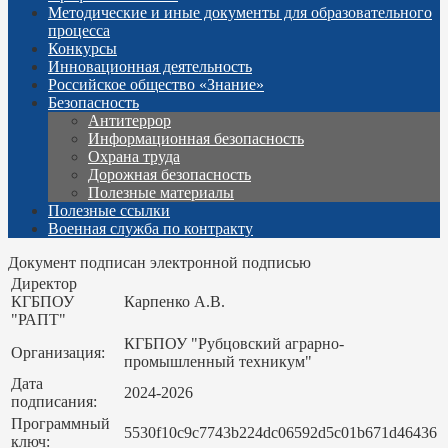
Методические и иные документы для образовательного
процесса
Конкурсы
Инновационная деятельность
Российское общество «Знание»
Безопасность
Антитеррор
Информационная безопасность
Охрана труда
Дорожная безопасность
Полезные материалы
Полезные ссылки
Военная служба по контракту
Документ подписан электронной подписью
Директор
КГБПОУ
Карпенко А.В.
"РАПТ"
КГБПОУ "Рубцовский аграрно-
Организация:
промышленный техникум"
Дата
2024-2026
подписания:
Программный
5530f10c9c7743b224dc06592d5c01b671d46436
ключ: