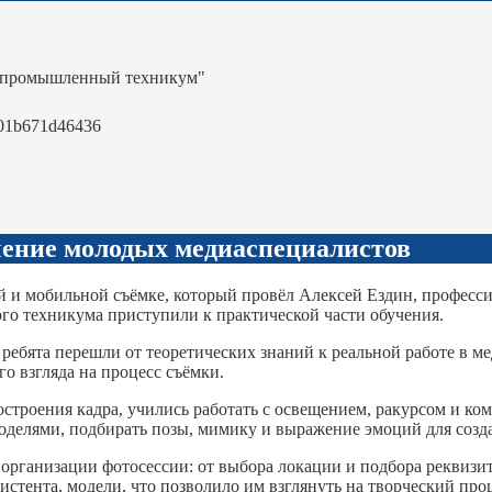
-промышленный техникум"
01b671d46436
учение молодых медиаспециалистов
 и мобильной съёмке, который провёл Алексей Ездин, професси
ого техникума приступили к практической части обучения.
ебята перешли от теоретических знаний к реальной работе в ме
о взгляда на процесс съёмки.
троения кадра, учились работать с освещением, ракурсом и ко
оделями, подбирать позы, мимику и выражение эмоций для созд
рганизации фотосессии: от выбора локации и подбора реквизит
систента, модели, что позволило им взглянуть на творческий пр