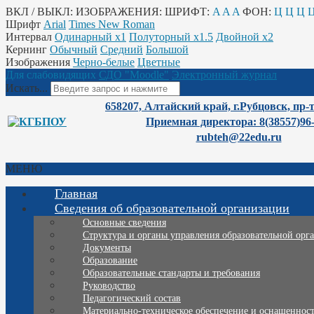
ВКЛ / ВЫКЛ:
ИЗОБРАЖЕНИЯ:
ШРИФТ:
A
A
A
ФОН:
Ц
Ц
Ц
Шрифт
Arial
Times New Roman
Интервал
Одинарный х1
Полуторный х1.5
Двойной х2
Кернинг
Обычный
Средний
Большой
Изображения
Черно-белые
Цветные
Для слабовидящих
СДО "Moodle"
Электронный журнал
Искать...
658207, Алтайский край, г.Рубцовск, пр-
Приемная директора: 8(38557)96
rubteh@22edu.ru
МЕНЮ
Главная
Сведения об образовательной организации
Основные сведения
Структура и органы управления образовательной орг
Документы
Образование
Образовательные стандарты и требования
Руководство
Педагогический состав
Материально-техническое обеспечение и оснащенность