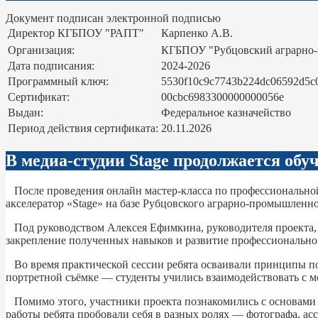
Документ подписан электронной подписью
Директор КГБПОУ "РАПТ"
Карпенко А.В.
Организация:
КГБПОУ "Рубцовский аграрно
Дата подписания:
2024-2026
Программный ключ:
5530f10c9c7743b224dc06592d5c
Сертификат:
00cbc6983300000000056e
Выдан:
Федеральное казначейство
Период действия сертификата:
20.11.2026
В медиа-студии Stage продолжается об
После проведения онлайн мастер-класса по профессиональной
акселератор «Stage» на базе Рубцовского аграрно-промышленн
Под руководством Алексея Ефимкина, руководителя проекта, р
закрепление полученных навыков и развитие профессиональног
Во время практической сессии ребята осваивали принципы пос
портретной съёмке — студенты учились взаимодействовать с м
Помимо этого, участники проекта познакомились с основами о
работы ребята пробовали себя в разных ролях — фотографа, ас