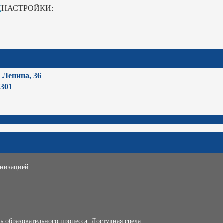
Ц
НАСТРОЙКИ:
т Ленина, 36
-301
анизацией
 образовательного процесса. Доступная среда