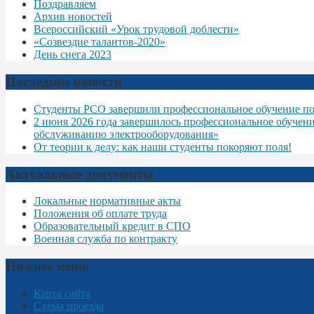
Поздравляем
Архив новостей
Всероссийский «Урок трудовой доблести»
«Созвездие талантов-2020»
День снега 2023
Последние новости
Студенты РСО завершили профессиональное обучение по
2 июня 2026 года завершилось профессиональное обучен
обслуживанию электрооборудования»
От теории к делу: как наши студенты покоряют поля!
Актуальные документы
Локальные нормативные акты
Положения об оплате труда
Образовательный кредит в СПО
Военная служба по контракту
Нижнее меню
Карта сайта
Схема проезда