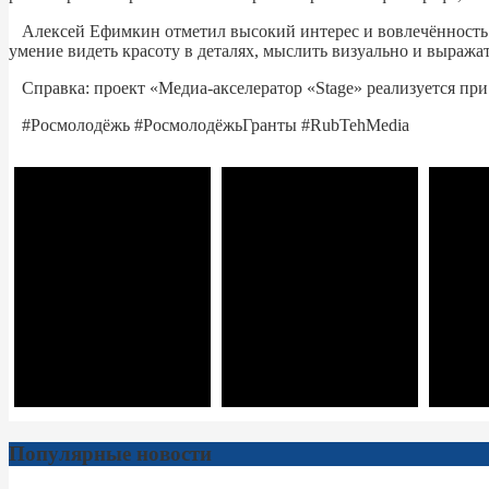
Алексей Ефимкин отметил высокий интерес и вовлечённость р
умение видеть красоту в деталях, мыслить визуально и выражат
Справка: проект «Медиа-акселератор «Stage» реализуется пр
#Росмолодёжь #РосмолодёжьГранты #RubTehMedia
Популярные новости