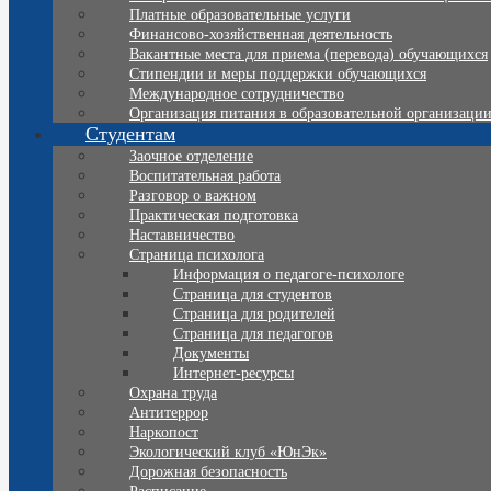
Платные образовательные услуги
Финансово-хозяйственная деятельность
Вакантные места для приема (перевода) обучающихся
Стипендии и меры поддержки обучающихся
Международное сотрудничество
Организация питания в образовательной организаци
Студентам
Заочное отделение
Воспитательная работа
Разговор о важном
Практическая подготовка
Наставничество
Страница психолога
Информация о педагоге-психологе
Страница для студентов
Страница для родителей
Страница для педагогов
Документы
Интернет-ресурсы
Охрана труда
Антитеррор
Наркопост
Экологический клуб «ЮнЭк»
Дорожная безопасность