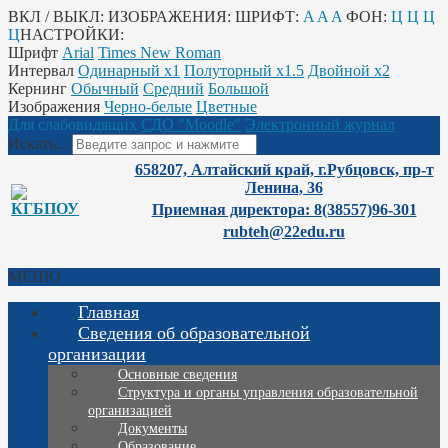
ВКЛ / ВЫКЛ:
ИЗОБРАЖЕНИЯ:
ШРИФТ:
A
A
A
ФОН:
Ц
Ц
Ц
Ц
НАСТРОЙКИ:
Шрифт
Arial
Times New Roman
Интервал
Одинарный х1
Полуторный х1.5
Двойной х2
Кернинг
Обычный
Средний
Большой
Изображения
Черно-белые
Цветные
Для слабовидящих
СДО "Moodle"
Электронный журнал
Искать...
658207, Алтайский край, г.Рубцовск, пр-т
Ленина, 36
Приемная директора: 8(38557)96-301
rubteh@22edu.ru
МЕНЮ
Главная
Сведения об образовательной
организации
Основные сведения
Структура и органы управления образовательной
организацией
Документы
Образование