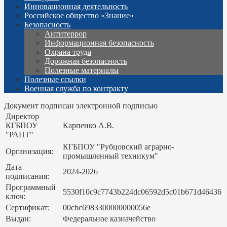
Инновационная деятельность
Российское общество «Знание»
Безопасность
Антитеррор
Информационная безопасность
Охрана труда
Дорожная безопасность
Полезные материалы
Полезные ссылки
Военная служба по контракту
Документ подписан электронной подписью
Директор
КГБПОУ
Карпенко А.В.
"РАПТ"
КГБПОУ "Рубцовский аграрно-
Организация:
промышленный техникум"
Дата
2024-2026
подписания:
Программный
5530f10c9c7743b224dc06592d5c01b671d46436
ключ:
Сертификат:
00cbc6983300000000056e
Выдан:
Федеральное казначейство