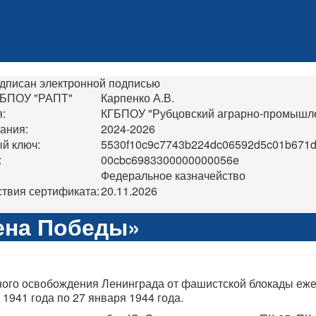
дписан электронной подписью
ГБПОУ "РАПТ"
Карпенко А.В.
:
КГБПОУ "Рубцовский аграрно-промышл
ания:
2024-2026
й ключ:
5530f10c9c7743b224dc06592d5c01b671
:
00cbc6983300000000056e
Федеральное казначейство
твия сертификата:
20.11.2026
ена Победы»
о освобождения Ленинграда от фашистской блокады ежего
 1941 года по 27 января 1944 года.