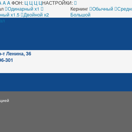
A
A
A
ФОН:
Ц
Ц
Ц
Ц
НАСТРОЙКИ:
ал
Одинарный х1
Кернинг
Обычный
Средн
ный х1.5
Двойной х2
Большой
ал
р-т Ленина, 36
96-301
ацией