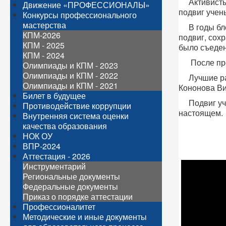
Активисты э
Движение «ПРОФЕССИОНАЛЫ»
подвиг учен
Конкурсы профессионального
мастерства
В годы блок
КПМ-2026
подвиг, сох
КПМ - 2025
было съеде
КПМ - 2024
После прос
Олимпиады и КПМ - 2023
Олимпиады и КПМ - 2022
Лучшие рабо
Олимпиады и КПМ - 2021
Кононова Ви
Билет в будущее
Подвиг учен
Противодействие коррупции
настоящем.
Внутренняя система оценки
качества образования
НОК ОУ
ВПР-2024
Аттестация - 2026
Инструментарий
Региональные документы
Федеральные документы
Приказ о порядке аттестации
Профессионалитет
Методические и иные документы