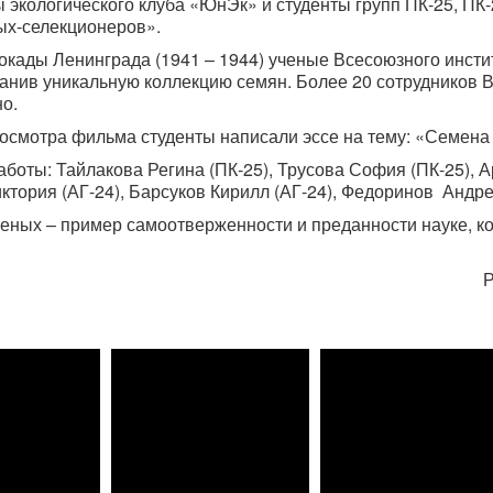
кологического клуба «ЮнЭк» и студенты групп ПК-25, ПК-
ых-селекционеров».
ады Ленинграда (1941 – 1944) ученые Всесоюзного инсти
ранив уникальную коллекцию семян. Более 20 сотрудников В
но.
мотра фильма студенты написали эссе на тему: «Семена
ты: Тайлакова Регина (ПК-25), Трусова София (ПК-25), Ар
ктория (АГ-24), Барсуков Кирилл (АГ-24), Федоринов Андре
ых – пример самоотверженности и преданности науке, ко
Р