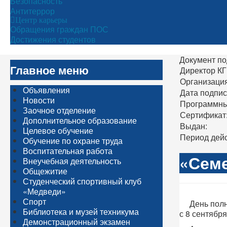
Безопасность
Антитеррор
Центр карьеры
Обращения граждан ПОС
Достижения студентов
Документ по
Главное меню
Директор К
Организация
Объявления
Дата подпис
Новости
Программны
Заочное отделение
Сертификат
Дополнительное образование
Выдан:
Целевое обучение
Период дейс
Обучение по охране труда
Воспитательная работа
«Сем
Внеучебная деятельность
Общежитие
Студенческий спортивный клуб
«Медведи»
Спорт
День полног
Библиотека и музей техникума
с 8 сентября
Демонстрационный экзамен