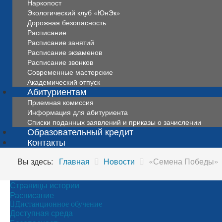
Наркопост
Экологический клуб «ЮнЭк»
Дорожная безопасность
Расписание
Расписание занятий
Расписание экзаменов
Расписание звонков
Современные мастерские
Академический отпуск
Абитуриентам
Приемная комиссия
Информация для абитуриента
Списки поданных заявлений и приказы о зачислении
Образовательный кредит
Контакты
Вы здесь:
Главная
Новости
«Семена Победы»
Страницы истории
Расписание
Дистанционное обучение
Доступная среда