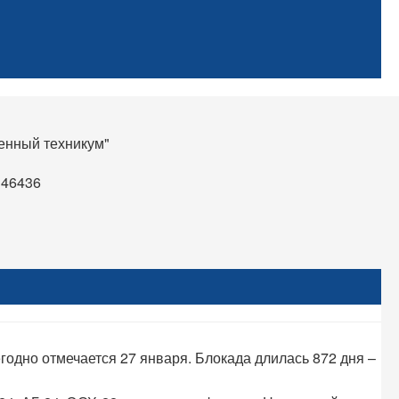
енный техникум"
d46436
дно отмечается 27 января. Блокада длилась 872 дня –