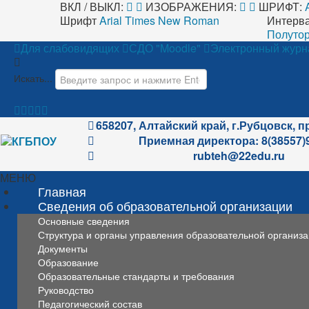
ВКЛ / ВЫКЛ:
ИЗОБРАЖЕНИЯ:
ШРИФТ:
Шрифт
Arial
Times New Roman
Интерв
Полутор
Для слабовидящих
СДО "Moodle"
Электронный журн
Искать...
658207, Алтайский край, г.Рубцовск, п
Приемная директора: 8(38557)
rubteh@22edu.ru
МЕНЮ
Главная
Сведения об образовательной организации
Основные сведения
Структура и органы управления образовательной организ
Документы
Образование
Образовательные стандарты и требования
Руководство
Педагогический состав