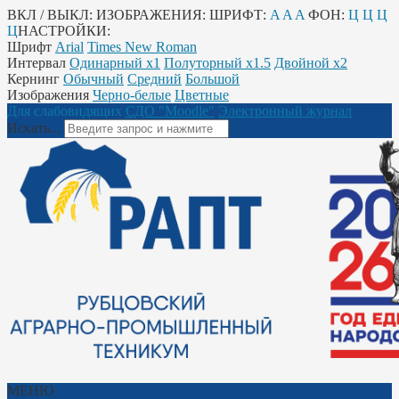
ВКЛ / ВЫКЛ:
ИЗОБРАЖЕНИЯ:
ШРИФТ:
A
A
A
ФОН:
Ц
Ц
Ц
Ц
НАСТРОЙКИ:
Шрифт
Arial
Times New Roman
Интервал
Одинарный х1
Полуторный х1.5
Двойной х2
Кернинг
Обычный
Средний
Большой
Изображения
Черно-белые
Цветные
Для слабовидящих
СДО "Moodle"
Электронный журнал
Искать...
МЕНЮ