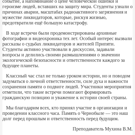
событие, а напоминание о цене человеческой ошибки и
героизме людей, вставших на защиту мира. Студенты узнали о
причинах аварии, масштабах радиоактивного загрязнения и
мужестве ликвидаторов, которые, рискуя жизнью,
предотвратили ещё большую катастрофу.
В ходе встречи были продемонстрированы архивные
фотографии и видеохроника тех лет. Особый интерес вызвали
рассказы о судьбах ликвидаторов и жителей Припяти.
Студенты активно участвовали в дискуссии, задавали
вопросы и делились своими размышлениями о значении
экологической безопасности и ответственности каждого за
будущее планеты.
Классный час стал не только уроком истории, но и поводом
задуматься о личной ответственности, силе духа и важности
сохранения памяти о подвиге людей. Участники мероприятия
отметили, что такие встречи помогают формировать
гражданскую позицию и уважение к истории своей страны.
Мы благодарим всех, кто принял участие в организации и
проведении классного часа. Память о Чернобыле — это наш
долг перед прошлым и ответственность перед будущим.
Преподаватель Мухина В.М.