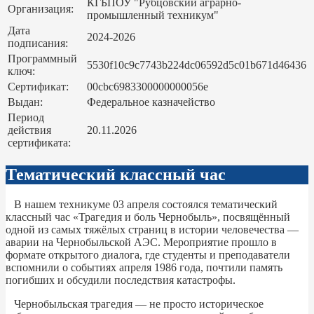
КГБПОУ "Рубцовский аграрно-
Организация:
промышленный техникум"
Дата
2024-2026
подписания:
Программный
5530f10c9c7743b224dc06592d5c01b671d46436
ключ:
Сертификат:
00cbc6983300000000056e
Выдан:
Федеральное казначейство
Период
действия
20.11.2026
сертификата:
Тематический классный час
В нашем техникуме 03 апреля состоялся тематический
классный час «Трагедия и боль Чернобыль», посвящённый
одной из самых тяжёлых страниц в истории человечества —
аварии на Чернобыльской АЭС. Мероприятие прошло в
формате открытого диалога, где студенты и преподаватели
вспомнили о событиях апреля 1986 года, почтили память
погибших и обсудили последствия катастрофы.
Чернобыльская трагедия — не просто историческое