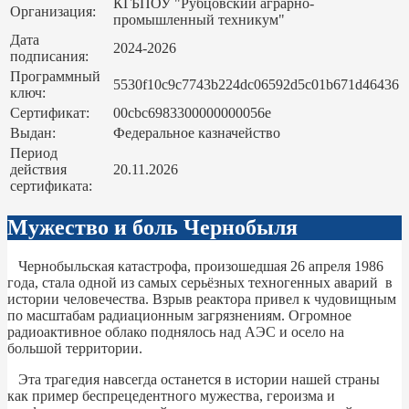
КГБПОУ "Рубцовский аграрно-
Организация:
промышленный техникум"
Дата
2024-2026
подписания:
Программный
5530f10c9c7743b224dc06592d5c01b671d46436
ключ:
Сертификат:
00cbc6983300000000056e
Выдан:
Федеральное казначейство
Период
действия
20.11.2026
сертификата:
Мужество и боль Чернобыля
Чернобыльская катастрофа, произошедшая 26 апреля 1986
года, стала одной из самых серьёзных техногенных аварий в
истории человечества. Взрыв реактора привел к чудовищным
по масштабам радиационным загрязнениям. Огромное
радиоактивное облако поднялось над АЭС и осело на
большой территории.
Эта трагедия навсегда останется в истории нашей страны
как пример беспрецедентного мужества, героизма и