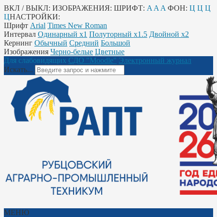
ВКЛ / ВЫКЛ:
ИЗОБРАЖЕНИЯ:
ШРИФТ:
A
A
A
ФОН:
Ц
Ц
Ц
Ц
НАСТРОЙКИ:
Шрифт
Arial
Times New Roman
Интервал
Одинарный х1
Полуторный х1.5
Двойной х2
Кернинг
Обычный
Средний
Большой
Изображения
Черно-белые
Цветные
Для слабовидящих
СДО "Moodle"
Электронный журнал
Искать...
МЕНЮ