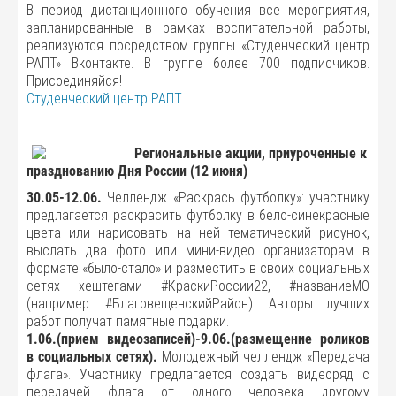
В период дистанционного обучения все мероприятия,
запланированные в рамках воспитательной работы,
реализуются посредством группы «Студенческий центр
РАПТ» Вконтакте. В группе более 700 подписчиков.
Присоединяйся!
Студенческий центр РАПТ
Региональные акции, приуроченные к
празднованию Дня России (12 июня)
30.05-12.06.
Челлендж «Раскрась футболку»: участнику
предлагается раскрасить футболку в бело-синекрасные
цвета или нарисовать на ней тематический рисунок,
выслать два фото или мини-видео организаторам в
формате «было-стало» и разместить в своих социальных
сетях хештегами #КраскиРоссии22, #названиеМО
(например: #БлаговещенскийРайон). Авторы лучших
работ получат памятные подарки.
1.06.(прием видеозаписей)-9.06.(размещение роликов
в социальных сетях).
Молодежный челлендж «Передача
флага». Участнику предлагается создать видеоряд с
передачей флага от одного человека другому