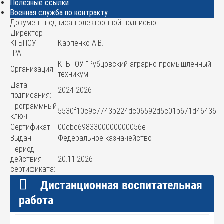
Полезные ссылки
Военная служба по контракту
Документ подписан электронной подписью
Директор
КГБПОУ
Карпенко А.В.
"РАПТ"
КГБПОУ "Рубцовский аграрно-промышленный
Организация:
техникум"
Дата
2024-2026
подписания:
Программный
5530f10c9c7743b224dc06592d5c01b671d46436
ключ:
Сертификат:
00cbc6983300000000056e
Выдан:
Федеральное казначейство
Период
действия
20.11.2026
сертификата:
Дистанционная воспитательная
работа