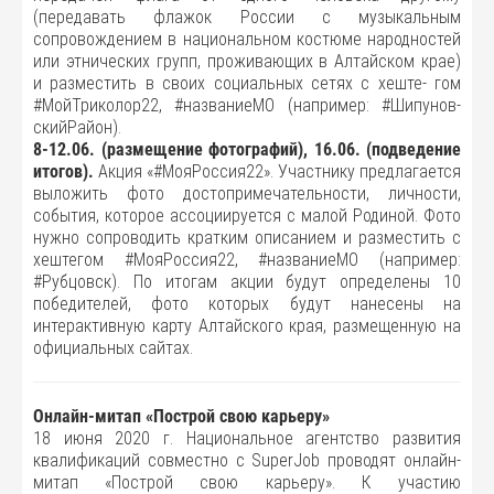
(передавать флажок России с музыкальным
сопровождением в национальном костюме народностей
или этнических групп, проживающих в Алтайском крае)
и разместить в своих социальных сетях с хеште- гом
#МойТриколор22, #названиеМО (например: #Шипунов-
скийРайон).
8-12.06. (размещение фотографий), 16.06. (подведение
итогов).
Акция «#МояРоссия22». Участнику предлагается
выложить фото достопримечательности, личности,
события, которое ассоциируется с малой Родиной. Фото
нужно сопроводить кратким описанием и разместить с
хештегом #МояРоссия22, #названиеМО (например:
#Рубцовск). По итогам акции будут определены 10
победителей, фото которых будут нанесены на
интерактивную карту Алтайского края, размещенную на
официальных сайтах.
Онлайн-митап «Построй свою карьеру»
18 июня 2020 г. Национальное агентство развития
квалификаций совместно с SuperJob проводят онлайн-
митап «Построй свою карьеру». К участию