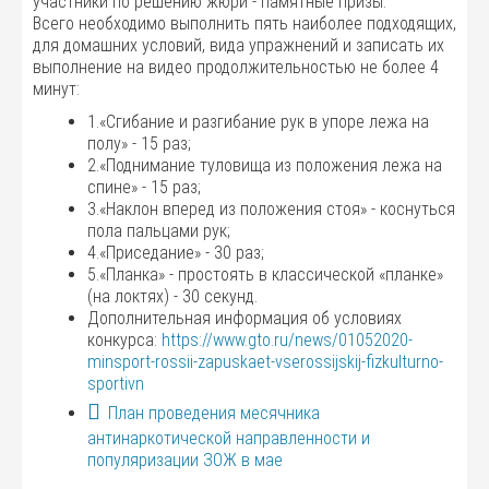
участники по решению жюри - памятные призы.
Всего необходимо выполнить пять наиболее подходящих,
для домашних условий, вида упражнений и записать их
выполнение на видео продолжительностью не более 4
минут:
1.«Сгибание и разгибание рук в упоре лежа на
полу» - 15 раз;
2.«Поднимание туловища из положения лежа на
спине» - 15 раз;
3.«Наклон вперед из положения стоя» - коснуться
пола пальцами рук;
4.«Приседание» - 30 раз;
5.«Планка» - простоять в классической «планке»
(на локтях) - 30 секунд.
Дополнительная информация об условиях
конкурса:
https://www.gto.ru/news/01052020-
minsport-rossii-zapuskaet-vserossijskij-fizkulturno-
sportivn
План проведения месячника
антинаркотической направленности и
популяризации ЗОЖ в мае