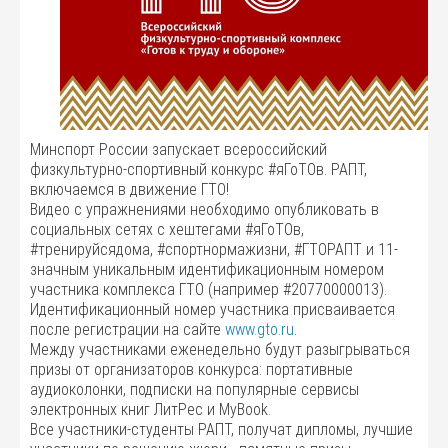
Минспорт России запускает всероссийский
физкультурно-спортивный конкурс #яГоТОв. РАПТ,
включаемся в движение ГТО!
Видео с упражнениями необходимо опубликовать в
социальных сетях с хештегами #яГоТОв,
#тренируйсядома, #спортнормажизни, #ГТОРАПТ и 11-
значным уникальным идентификационным номером
участника комплекса ГТО (например #20770000013).
Идентификационный номер участника присваивается
после регистрации на сайте
www.gto.ru
.
Между участниками еженедельно будут разыгрываться
призы от организаторов конкурса: портативные
аудиоколонки, подписки на популярные сервисы
электронных книг ЛитРес и MyBook.
Все участники-студенты РАПТ, получат дипломы, лучшие