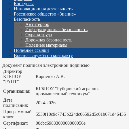
Конкурсы
Инновационная деятельность
Российское общество «Знание»
Безопасность
Антитеррор
Информационная безопасность
Охрана труда
Дорожная безопасность
Полезные материалы
Полезные ссылки
Военная служба по контракту
Документ подписан электронной подписью
Директор
КГБПОУ
Карпенко А.В.
"РАПТ"
КГБПОУ "Рубцовский аграрно-
Организация:
промышленный техникум"
Дата
2024-2026
подписания:
Программный
5530f10c9c7743b224dc06592d5c01b671d46436
ключ:
Сертификат:
00cbc6983300000000056e