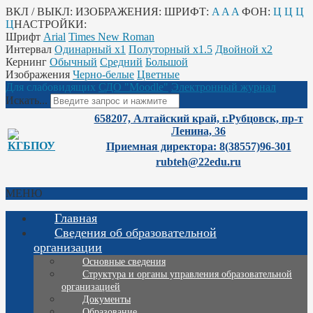
ВКЛ / ВЫКЛ:
ИЗОБРАЖЕНИЯ:
ШРИФТ:
A
A
A
ФОН:
Ц
Ц
Ц
Ц
НАСТРОЙКИ:
Шрифт
Arial
Times New Roman
Интервал
Одинарный х1
Полуторный х1.5
Двойной х2
Кернинг
Обычный
Средний
Большой
Изображения
Черно-белые
Цветные
Для слабовидящих
СДО "Moodle"
Электронный журнал
Искать...
658207, Алтайский край, г.Рубцовск, пр-т
Ленина, 36
Приемная директора: 8(38557)96-301
rubteh@22edu.ru
МЕНЮ
Главная
Сведения об образовательной
организации
Основные сведения
Структура и органы управления образовательной
организацией
Документы
Образование