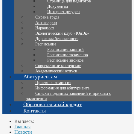
Страница для педагогов
Документы
Интернет-ресурсы
Охрана труда
Антитеррор
Наркопост
Экологический клуб «ЮнЭк»
Дорожная безопасность
Расписание
Расписание занятий
Расписание экзаменов
Расписание звонков
Современные мастерские
Академический отпуск
Абитуриентам
Приемная комиссия
Информация для абитуриента
Списки поданных заявлений и приказы о
зачислении
Образовательный кредит
Контакты
Вы здесь:
Главная
Новости