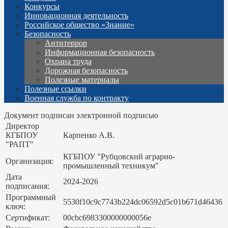
Конкурсы
Инновационная деятельность
Российское общество «Знание»
Безопасность
Антитеррор
Информационная безопасность
Охрана труда
Дорожная безопасность
Полезные материалы
Полезные ссылки
Военная служба по контракту
Документ подписан электронной подписью
Директор
КГБПОУ
Карпенко А.В.
"РАПТ"
КГБПОУ "Рубцовский аграрно-
Организация:
промышленный техникум"
Дата
2024-2026
подписания:
Программный
5530f10c9c7743b224dc06592d5c01b671d46436
ключ:
Сертификат:
00cbc6983300000000056e