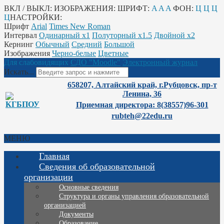
ВКЛ / ВЫКЛ:
ИЗОБРАЖЕНИЯ:
ШРИФТ:
A
A
A
ФОН:
Ц
Ц
Ц
Ц
НАСТРОЙКИ:
Шрифт
Arial
Times New Roman
Интервал
Одинарный х1
Полуторный х1.5
Двойной х2
Кернинг
Обычный
Средний
Большой
Изображения
Черно-белые
Цветные
Для слабовидящих
СДО "Moodle"
Электронный журнал
Искать...
658207, Алтайский край, г.Рубцовск, пр-т
Ленина, 36
Приемная директора: 8(38557)96-301
rubteh@22edu.ru
МЕНЮ
Главная
Сведения об образовательной
организации
Основные сведения
Структура и органы управления образовательной
организацией
Документы
Образование