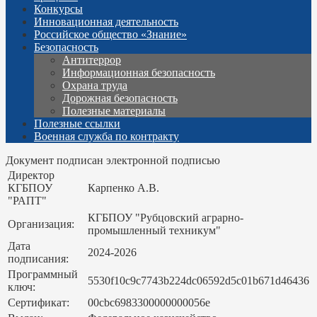
Конкурсы
Инновационная деятельность
Российское общество «Знание»
Безопасность
Антитеррор
Информационная безопасность
Охрана труда
Дорожная безопасность
Полезные материалы
Полезные ссылки
Военная служба по контракту
Документ подписан электронной подписью
Директор
КГБПОУ
Карпенко А.В.
"РАПТ"
КГБПОУ "Рубцовский аграрно-
Организация:
промышленный техникум"
Дата
2024-2026
подписания:
Программный
5530f10c9c7743b224dc06592d5c01b671d46436
ключ:
Сертификат:
00cbc6983300000000056e