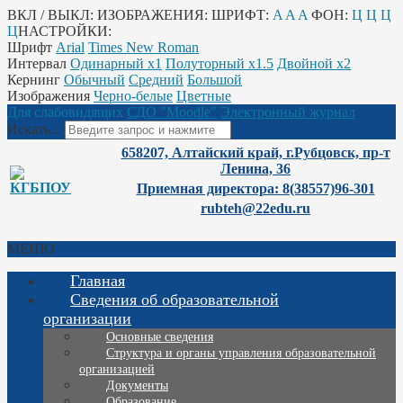
ВКЛ / ВЫКЛ:
ИЗОБРАЖЕНИЯ:
ШРИФТ:
A
A
A
ФОН:
Ц
Ц
Ц
Ц
НАСТРОЙКИ:
Шрифт
Arial
Times New Roman
Интервал
Одинарный х1
Полуторный х1.5
Двойной х2
Кернинг
Обычный
Средний
Большой
Изображения
Черно-белые
Цветные
Для слабовидящих
СДО "Moodle"
Электронный журнал
Искать...
658207, Алтайский край, г.Рубцовск, пр-т
Ленина, 36
Приемная директора: 8(38557)96-301
rubteh@22edu.ru
МЕНЮ
Главная
Сведения об образовательной
организации
Основные сведения
Структура и органы управления образовательной
организацией
Документы
Образование