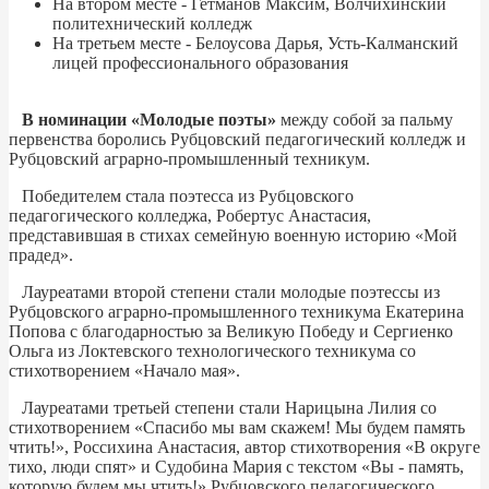
На втором месте - Гетманов Максим, Волчихинский
политехнический колледж
На третьем месте - Белоусова Дарья, Усть-Калманский
лицей профессионального образования
В номинации «Молодые поэты»
между собой за пальму
первенства боролись Рубцовский педагогический колледж и
Рубцовский аграрно-промышленный техникум.
Победителем стала поэтесса из Рубцовского
педагогического колледжа, Робертус Анастасия,
представившая в стихах семейную военную историю «Мой
прадед».
Лауреатами второй степени стали молодые поэтессы из
Рубцовского аграрно-промышленного техникума Екатерина
Попова с благодарностью за Великую Победу и Сергиенко
Ольга из Локтевского технологического техникума со
стихотворением «Начало мая».
Лауреатами третьей степени стали Нарицына Лилия со
стихотворением «Спасибо мы вам скажем! Мы будем память
чтить!», Россихина Анастасия, автор стихотворения «В округе
тихо, люди спят» и Судобина Мария с текстом «Вы - память,
которую будем мы чтить!» Рубцовского педагогического