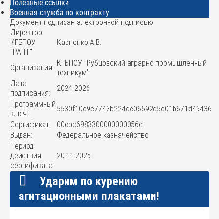
Полезные ссылки
Военная служба по контракту
Документ подписан электронной подписью
Директор
КГБПОУ
Карпенко А.В.
"РАПТ"
КГБПОУ "Рубцовский аграрно-промышленный
Организация:
техникум"
Дата
2024-2026
подписания:
Программный
5530f10c9c7743b224dc06592d5c01b671d46436
ключ:
Сертификат:
00cbc6983300000000056e
Выдан:
Федеральное казначейство
Период
действия
20.11.2026
сертификата:
Ударим по курению
агитационными плакатами!