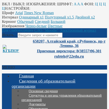
ВКЛ / ВЫКЛ:
ИЗОБРАЖЕНИЯ:
ШРИФТ:
A
A
A
ФОН:
Ц
Ц
Ц
Ц
НАСТРОЙКИ:
Шрифт
Arial
Times New Roman
Интервал
Одинарный х1
Полуторный х1.5
Двойной х2
Кернинг
Обычный
Средний
Большой
Изображения
Черно-белые
Цветные
Для слабовидящих
СДО "Moodle"
Электронный журнал
Искать...
658207, Алтайский край, г.Рубцовск, пр-т
Ленина, 36
Приемная директора: 8(38557)96-301
rubteh@22edu.ru
МЕНЮ
Главная
Сведения об образовательной
организации
Основные сведения
Структура и органы управления образовательной
организацией
Документы
Образование