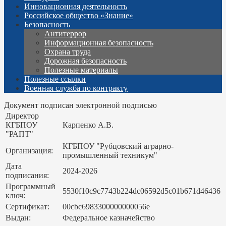
Инновационная деятельность
Российское общество «Знание»
Безопасность
Антитеррор
Информационная безопасность
Охрана труда
Дорожная безопасность
Полезные материалы
Полезные ссылки
Военная служба по контракту
Документ подписан электронной подписью
Директор
КГБПОУ
Карпенко А.В.
"РАПТ"
КГБПОУ "Рубцовский аграрно-
Организация:
промышленный техникум"
Дата
2024-2026
подписания:
Программный
5530f10c9c7743b224dc06592d5c01b671d46436
ключ:
Сертификат:
00cbc6983300000000056e
Выдан:
Федеральное казначейство