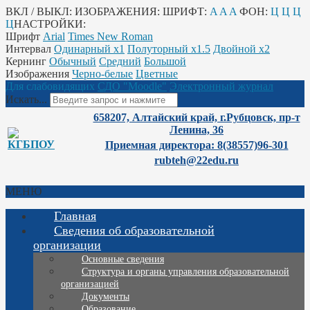
ВКЛ / ВЫКЛ:
ИЗОБРАЖЕНИЯ:
ШРИФТ:
A
A
A
ФОН:
Ц
Ц
Ц
Ц
НАСТРОЙКИ:
Шрифт
Arial
Times New Roman
Интервал
Одинарный х1
Полуторный х1.5
Двойной х2
Кернинг
Обычный
Средний
Большой
Изображения
Черно-белые
Цветные
Для слабовидящих
СДО "Moodle"
Электронный журнал
Искать...
658207, Алтайский край, г.Рубцовск, пр-т
Ленина, 36
Приемная директора: 8(38557)96-301
rubteh@22edu.ru
МЕНЮ
Главная
Сведения об образовательной
организации
Основные сведения
Структура и органы управления образовательной
организацией
Документы
Образование