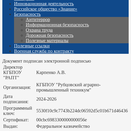
Инновационная деятельность
Российское общество «Знание»
Безопасность
Антитеррор
Информационная безопасность
Охрана труда
Дорожная безопасность
Полезные материалы
Полезные ссылки
Военная служба по контракту
Документ подписан электронной подписью
Директор
КГБПОУ
Карпенко А.В.
"РАПТ"
КГБПОУ "Рубцовский аграрно-
Организация:
промышленный техникум"
Дата
2024-2026
подписания:
Программный
5530f10c9c7743b224dc06592d5c01b671d46436
ключ:
Сертификат:
00cbc6983300000000056e
Выдан:
Федеральное казначейство