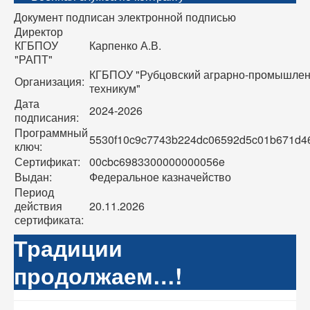
Документ подписан электронной подписью
Директор
КГБПОУ
Карпенко А.В.
"РАПТ"
КГБПОУ "Рубцовский аграрно-промышле
Организация:
техникум"
Дата
2024-2026
подписания:
Программный
5530f10c9c7743b224dc06592d5c01b671d4
ключ:
Сертификат:
00cbc6983300000000056e
Выдан:
Федеральное казначейство
Период
действия
20.11.2026
сертификата:
Традиции
продолжаем…!