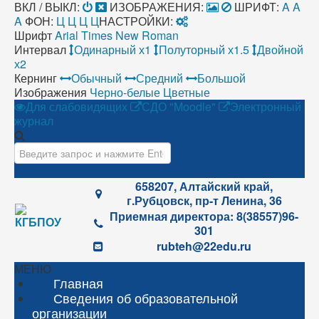
ВКЛ / ВЫКЛ:
ИЗОБРАЖЕНИЯ:
ШРИФТ:
A
A
A
ФОН:
Ц
Ц
Ц
Ц
НАСТРОЙКИ:
Шрифт
Arial
Times New Roman
Интервал
Одинарный х1
Полуторный х1.5
Двойной
х2
Кернинг
Обычный
Средний
Большой
Изображения
Черно-белые
Цветные
Для слабовидящих
СДО "Moodle"
Электронный
журнал
Искать...
658207, Алтайский край,
г.Рубцовск, пр-т Ленина, 36
Приемная директора: 8(38557)96-
301
rubteh@22edu.ru
МЕНЮ
Главная
Сведения об образовательной
организации