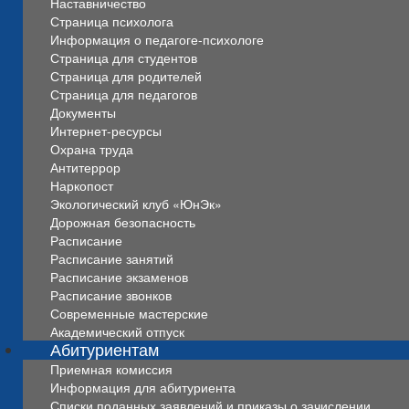
Наставничество
Страница психолога
Информация о педагоге-психологе
Страница для студентов
Страница для родителей
Страница для педагогов
Документы
Интернет-ресурсы
Охрана труда
Антитеррор
Наркопост
Экологический клуб «ЮнЭк»
Дорожная безопасность
Расписание
Расписание занятий
Расписание экзаменов
Расписание звонков
Современные мастерские
Академический отпуск
Абитуриентам
Приемная комиссия
Информация для абитуриента
Списки поданных заявлений и приказы о зачислении