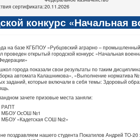
твия сертификата:
20.11.2026
ской конкурс «Начальная в
да на базе КГБПОУ «Рубцовский аграрно – промышленный
л проведен открытый городской конкурс «Начальная воен
 Федерации»
кол города показали свои результаты по таким дисциплин
сборка автомата Калашникова», «Выполнение норматива №1 
вых заданий, которые включали в себя темы: Здоровый обр
ощь.
ндном зачете призовые места заняли:
– РАПТ
 – МБОУ ОсОШ №1
– МБОУ «Кадетская СОШ №2»
 поздравляем нашего студента Покатилов Андрей ТО-20 з