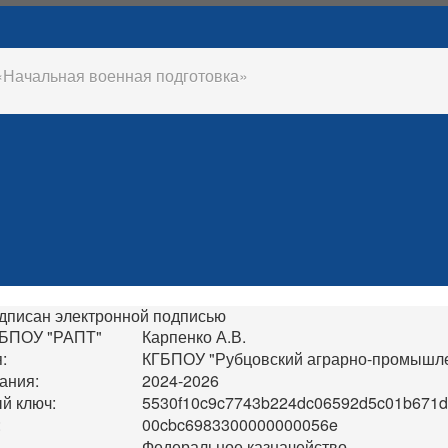
 «Начальная военная подготовка»
дписан электронной подписью
ГБПОУ "РАПТ"
Карпенко А.В.
:
КГБПОУ "Рубцовский аграрно-промышле
ания:
2024-2026
й ключ:
5530f10c9c7743b224dc06592d5c01b671
:
00cbc6983300000000056e
Федеральное казначейство