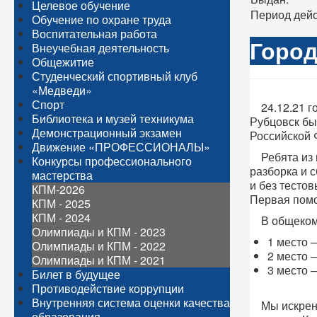
Целевое обучение
Период дейс
Обучение по охране труда
Воспитательная работа
Город
Внеучебная деятельность
Общежитие
Студенческий спортивный клуб
«Медведи»
Спорт
24.12.21 го
Библиотека и музей техникума
Рубцовск бы
Демонстрационный экзамен
Российской
Движение «ПРОФЕССИОНАЛЫ»
Ребята из ш
Конкурсы профессионального
разборка и 
мастерства
и без тесто
КПМ-2026
Первая пом
КПМ - 2025
КПМ - 2024
В общекома
Олимпиады и КПМ - 2023
1 место 
Олимпиады и КПМ - 2022
2 место
Олимпиады и КПМ - 2021
3 место 
Билет в будущее
Противодействие коррупции
Внутренняя система оценки качества
Мы искренне
образования