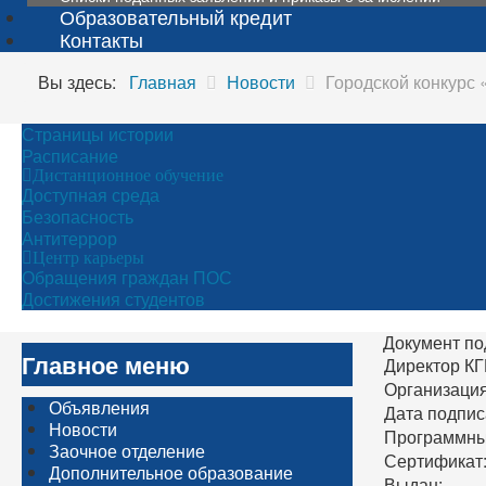
Образовательный кредит
Контакты
Вы здесь:
Главная
Новости
Городской конкурс
Страницы истории
Расписание
Дистанционное обучение
Доступная среда
Безопасность
Антитеррор
Центр карьеры
Обращения граждан ПОС
Достижения студентов
Документ по
Главное меню
Директор К
Организация
Объявления
Дата подпис
Новости
Программны
Заочное отделение
Сертификат
Дополнительное образование
Выдан: