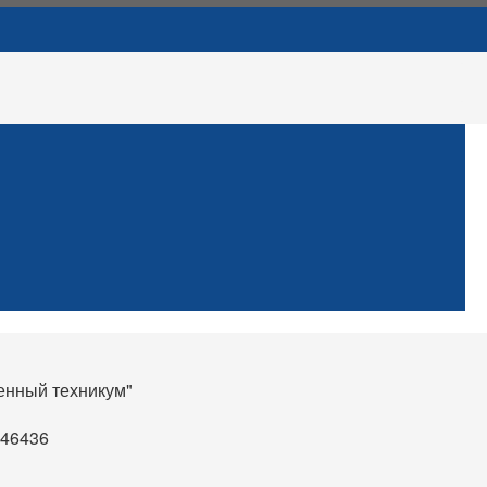
нный техникум"
d46436