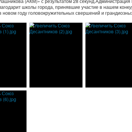
лашникова (АКМ)» с результатом 28 секунд.Администраци
лагодарит школы города, принявшие участие в нашем конку
в новом году головокружительных свершений и грандиозны