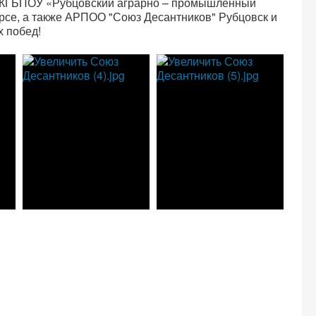
я КГБПОУ «Рубцовский аграрно – промышленный
рсе, а также АРПОО "Союз Десантников" Рубцовск и
х побед!