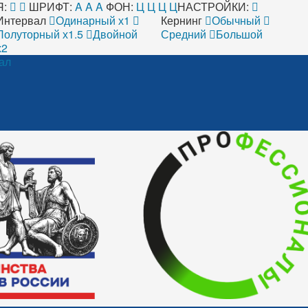
:
ШРИФТ:
A
A
A
ФОН:
Ц
Ц
Ц
Ц
НАСТРОЙКИ:
Интервал
Одинарный х1
Кернинг
Обычный
Полуторный х1.5
Двойной
Средний
Большой
х2
ал