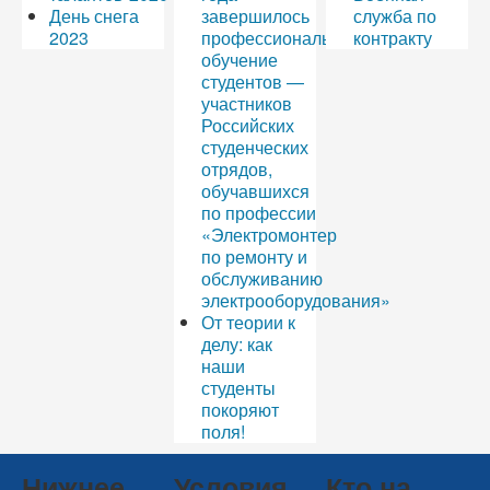
День снега
завершилось
служба по
2023
профессиональное
контракту
обучение
студентов —
участников
Российских
студенческих
отрядов,
обучавшихся
по профессии
«Электромонтер
по ремонту и
обслуживанию
электрооборудования»
От теории к
делу: как
наши
студенты
покоряют
поля!
Нижнее
Условия
Кто на