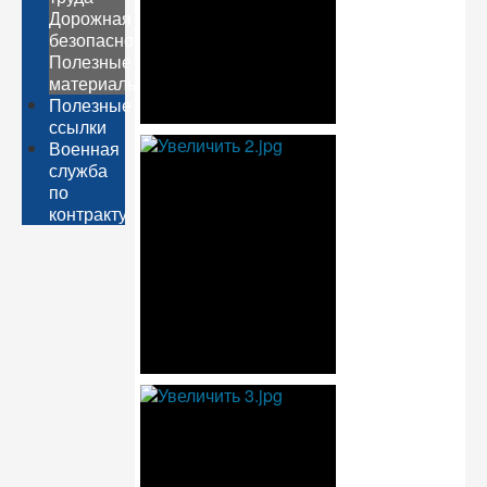
Дорожная
безопасность
Полезные
материалы
Полезные
ссылки
Военная
служба
по
контракту