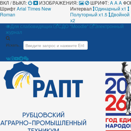
ВКЛ / ВЫКЛ:
ИЗОБРАЖЕНИЯ:
ШРИФТ:
A
A
A
ФО
Шрифт
Arial
Times New
Интервал
Одинарный х1
Roman
Полуторный х1.5
Двойной
х2
Для слабовидящих
СДО "Moodle"
Электронный
журнал
Искать...