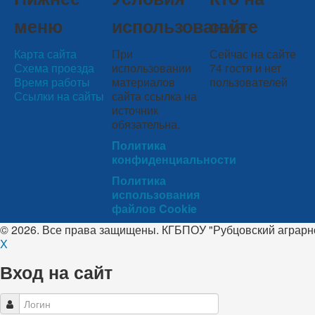
меню
использования
сайте
Карта сайта
При
Сейчас на сайте
Схема проезда
использовании
74 гостя и нет
Время работы
материалов
пользователей
Ссылки на сайты
сайта ссылка на
источник
обязательна.
Политика
конфиденциальности
Политика
использования
файлов Cookie
© 2026. Все права защищены. КГБПОУ "Рубцовский аграр
X
Вход на сайт