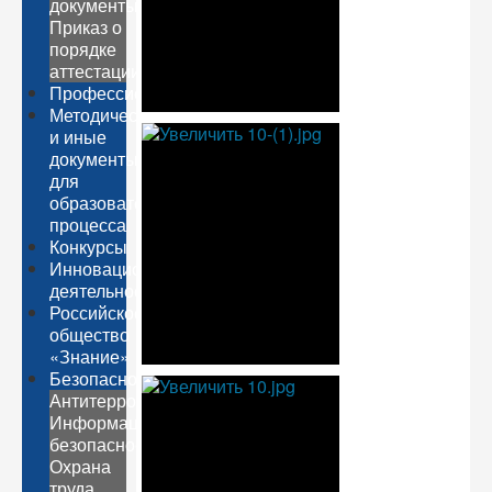
документы
Приказ о
порядке
аттестации
Профессионалитет
Методические
и иные
документы
для
образовательного
процесса
Конкурсы
Инновационная
деятельность
Российское
общество
«Знание»
Безопасность
Антитеррор
Информационная
безопасность
Охрана
труда