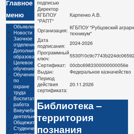
Главное
подписью
Директор
меню
КГБПОУ
Карпенко А.В.
"РАПТ"
Объявления
КГБПОУ "Рубцовский агра
Организация:
Новости
техникум"
Заочное
Дата
2024-2026
отделение
подписания:
Дополнительное
Программный
5530f10c9c7743b224dc0659
образование
ключ:
Целевое
Сертификат:
00cbc6983300000000056e
обучение
Выдан:
Федеральное казначейство
Обучение
Период
по
действия
20.11.2026
охране
сертификата:
труда
Воспитательная
Библиотека –
работа
Внеучебная
территория
деятельность
Общежитие
познания
Студенческий