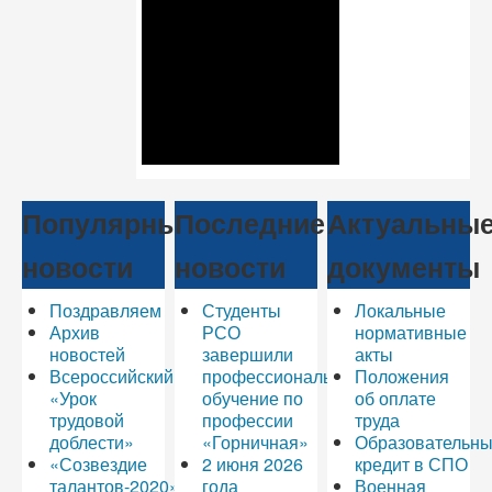
Популярные
Последние
Актуальны
новости
новости
документы
Поздравляем
Студенты
Локальные
Архив
РСО
нормативные
новостей
завершили
акты
Всероссийский
профессиональное
Положения
«Урок
обучение по
об оплате
трудовой
профессии
труда
доблести»
«Горничная»
Образовательн
«Созвездие
2 июня 2026
кредит в СПО
талантов-2020»
года
Военная