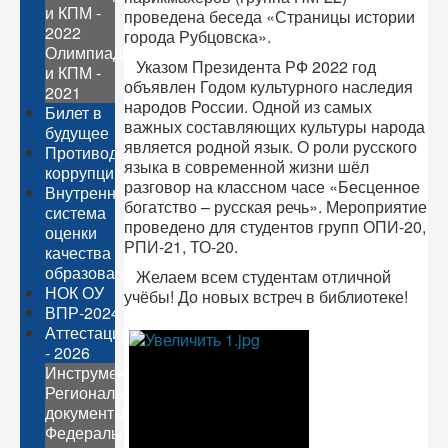
и КПМ -
проведена беседа «Страницы истории
2022
города Рубцовска».
Олимпиады
Указом Президента РФ 2022 год
и КПМ -
объявлен Годом культурного наследия
2021
народов России. Одной из самых
Билет в
важных составляющих культуры народа
будущее
является родной язык. О роли русского
Противодействие
языка в современной жизни шёл
коррупции
разговор на классном часе «Бесценное
Внутренняя
богатство – русская речь». Мероприятие
система
проведено для студентов групп ОПИ-20,
оценки
РПИ-21, ТО-20.
качества
образования
Желаем всем студентам отличной
НОК ОУ
учёбы! До новых встреч в библиотеке!
ВПР-2024
Аттестация
- 2026
Инструментарий
Региональные
документы
Федеральные