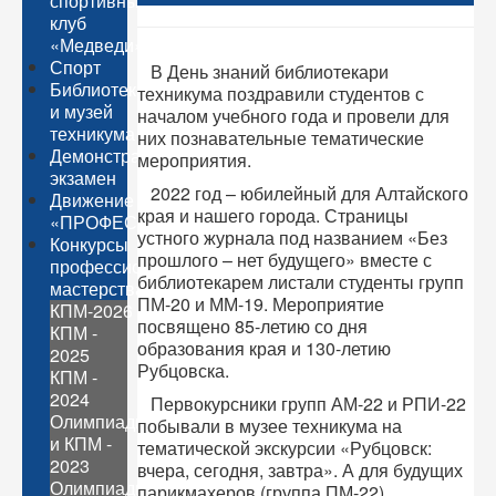
спортивный
клуб
«Медведи»
Спорт
В День знаний библиотекари
Библиотека
техникума поздравили студентов с
и музей
началом учебного года и провели для
техникума
них познавательные тематические
Демонстрационный
мероприятия.
экзамен
2022 год – юбилейный для Алтайского
Движение
края и нашего города. Страницы
«ПРОФЕССИОНАЛЫ»
устного журнала под названием «Без
Конкурсы
прошлого – нет будущего» вместе с
профессионального
библиотекарем листали студенты групп
мастерства
ПМ-20 и ММ-19. Мероприятие
КПМ-2026
посвящено 85-летию со дня
КПМ -
образования края и 130-летию
2025
Рубцовска.
КПМ -
2024
Первокурсники групп АМ-22 и РПИ-22
Олимпиады
побывали в музее техникума на
и КПМ -
тематической экскурсии «Рубцовск:
2023
вчера, сегодня, завтра». А для будущих
Олимпиады
парикмахеров (группа ПМ-22)