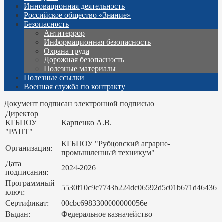
Инновационная деятельность
Российское общество «Знание»
Безопасность
Антитеррор
Информационная безопасность
Охрана труда
Дорожная безопасность
Полезные материалы
Полезные ссылки
Военная служба по контракту
Документ подписан электронной подписью
Директор
КГБПОУ
Карпенко А.В.
"РАПТ"
КГБПОУ "Рубцовский аграрно-
Организация:
промышленный техникум"
Дата
2024-2026
подписания:
Программный
5530f10c9c7743b224dc06592d5c01b671d46436
ключ:
Сертификат:
00cbc6983300000000056e
Выдан:
Федеральное казначейство