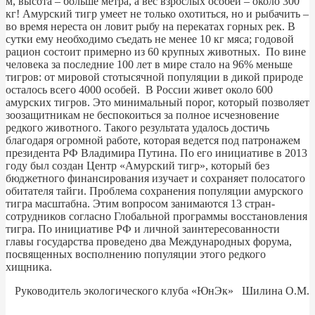
м, высота – больше метра, а вес взрослых особей – около 300
кг! Амурский тигр умеет не только охотиться, но и рыбачить –
во время нереста он ловит рыбу на перекатах горных рек. В
сутки ему необходимо съедать не менее 10 кг мяса; годовой
рацион состоит примерно из 60 крупных животных. По вине
человека за последние 100 лет в мире стало на 96% меньше
тигров: от мировой стотысячной популяции в дикой природе
осталось всего 4000 особей. В России живет около 600
амурских тигров. Это минимальный порог, который позволяет
зоозащитникам не беспокоиться за полное исчезновение
редкого животного. Такого результата удалось достичь
благодаря огромной работе, которая ведется под патронажем
президента РФ Владимира Путина. По его инициативе в 2013
году был создан Центр «Амурский тигр», который без
бюджетного финансирования изучает и сохраняет полосатого
обитателя тайги. Проблема сохранения популяции амурского
тигра масштабна. Этим вопросом занимаются 13 стран-
сотрудников согласно Глобальной программы восстановления
тигра. По инициативе РФ и личной заинтересованности
главы государства проведено два Международных форума,
посвященных восполнению популяции этого редкого
хищника.
Руководитель экологического клуба «ЮнЭк» Шилина О.М.