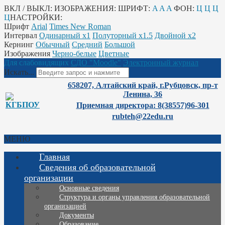
ВКЛ / ВЫКЛ:
ИЗОБРАЖЕНИЯ:
ШРИФТ:
A
A
A
ФОН:
Ц
Ц
Ц
Ц
НАСТРОЙКИ:
Шрифт
Arial
Times New Roman
Интервал
Одинарный х1
Полуторный х1.5
Двойной х2
Кернинг
Обычный
Средний
Большой
Изображения
Черно-белые
Цветные
Для слабовидящих
СДО "Moodle"
Электронный журнал
Искать...
658207, Алтайский край, г.Рубцовск, пр-т
Ленина, 36
Приемная директора: 8(38557)96-301
rubteh@22edu.ru
МЕНЮ
Главная
Сведения об образовательной
организации
Основные сведения
Структура и органы управления образовательной
организацией
Документы
Образование