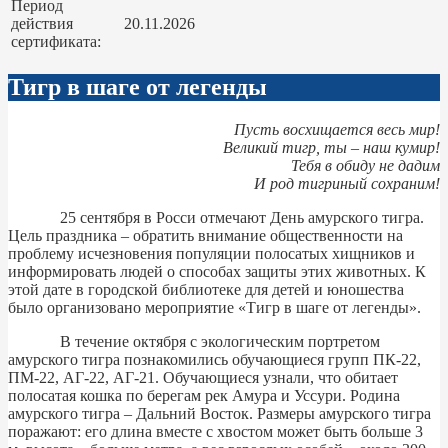
Период
действия
20.11.2026
сертификата:
Тигр в шаге от легенды
Пусть восхищается весь мир!
Великий тигр, ты – наш кумир!
Тебя в обиду не дадим
И род тигриный сохраним!
25 сентября в Росси отмечают День амурского тигра.
Цель праздника – обратить внимание общественности на
проблему исчезновения популяции полосатых хищников и
информировать людей о способах защиты этих животных. К
этой дате в городской библиотеке для детей и юношества
было организовано мероприятие «Тигр в шаге от легенды».
В течение октября с экологическим портретом
амурского тигра познакомились обучающиеся групп ПК-22,
ПМ-22, АГ-22, АГ-21. Обучающиеся узнали, что обитает
полосатая кошка по берегам рек Амура и Уссури. Родина
амурского тигра – Дальний Восток. Размеры амурского тигра
поражают: его длина вместе с хвостом может быть больше 3