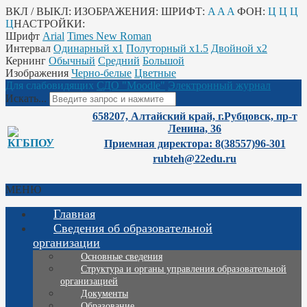
ВКЛ / ВЫКЛ:
ИЗОБРАЖЕНИЯ:
ШРИФТ:
A
A
A
ФОН:
Ц
Ц
Ц
Ц
НАСТРОЙКИ:
Шрифт
Arial
Times New Roman
Интервал
Одинарный х1
Полуторный х1.5
Двойной х2
Кернинг
Обычный
Средний
Большой
Изображения
Черно-белые
Цветные
Для слабовидящих
СДО "Moodle"
Электронный журнал
Искать...
658207, Алтайский край, г.Рубцовск, пр-т
Ленина, 36
Приемная директора: 8(38557)96-301
rubteh@22edu.ru
МЕНЮ
Главная
Сведения об образовательной
организации
Основные сведения
Структура и органы управления образовательной
организацией
Документы
Образование