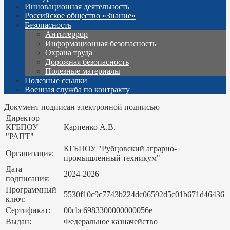
Инновационная деятельность
Российское общество «Знание»
Безопасность
Антитеррор
Информационная безопасность
Охрана труда
Дорожная безопасность
Полезные материалы
Полезные ссылки
Военная служба по контракту
Документ подписан электронной подписью
Директор
КГБПОУ
Карпенко А.В.
"РАПТ"
КГБПОУ "Рубцовский аграрно-
Организация:
промышленный техникум"
Дата
2024-2026
подписания:
Программный
5530f10c9c7743b224dc06592d5c01b671d46436
ключ:
Сертификат:
00cbc6983300000000056e
Выдан:
Федеральное казначейство