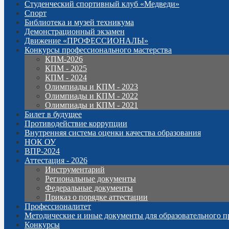
Студенческий спортивный клуб «Медведи»
Спорт
Библиотека и музей техникума
Демонстрационный экзамен
Движение «ПРОФЕССИОНАЛЫ»
Конкурсы профессионального мастерства
КПМ-2026
КПМ - 2025
КПМ - 2024
Олимпиады и КПМ - 2023
Олимпиады и КПМ - 2022
Олимпиады и КПМ - 2021
Билет в будущее
Противодействие коррупции
Внутренняя система оценки качества образования
НОК ОУ
ВПР-2024
Аттестация - 2026
Инструментарий
Региональные документы
Федеральные документы
Приказ о порядке аттестации
Профессионалитет
Методические и иные документы для образовательного п
Конкурсы