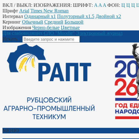
ВКЛ / ВЫКЛ:
ИЗОБРАЖЕНИЯ:
ШРИФТ:
A
A
A
ФОН:
Ц
Ц
Ц
Шрифт
Arial
Times New Roman
Интервал
Одинарный х1
Полуторный х1.5
Двойной х2
Кернинг
Обычный
Средний
Большой
Изображения
Черно-белые
Цветные
Для слабовидящих
СДО "Moodle"
Электронный журнал
Искать...
МЕНЮ