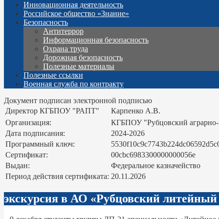
Инновационная деятельность
Российское общество «Знание»
Безопасность
Антитеррор
Информационная безопасность
Охрана труда
Дорожная безопасность
Полезные материалы
Полезные ссылки
Военная служба по контракту
Документ подписан электронной подписью
Директор КГБПОУ "РАПТ"
Карпенко А.В.
Организация:
КГБПОУ "Рубцовский аграрно
Дата подписания:
2024-2026
Программный ключ:
5530f10c9c7743b224dc06592d5c
Сертификат:
00cbc6983300000000056e
Выдан:
Федеральное казначейство
Период действия сертификата:
20.11.2026
экскурсия в АО «Рубцовский литейный