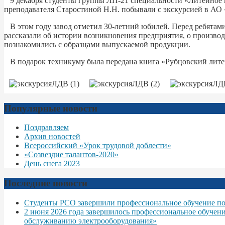
9 декабря студенты группы ЛП-21 специальности «Литейное 
преподавателя Старостиной Н.Н. побывали с экскурсией в А
В этом году завод отметил 30-летний юбилей. Перед ребята
рассказали об истории возникновения предприятия, о производ
познакомились с образцами выпускаемой продукции.
В подарок техникуму была передана книга «Рубцовский лите
Популярные новости
Поздравляем
Архив новостей
Всероссийский «Урок трудовой доблести»
«Созвездие талантов-2020»
День снега 2023
Последние новости
Студенты РСО завершили профессиональное обучение по
2 июня 2026 года завершилось профессиональное обучен
обслуживанию электрооборудования»