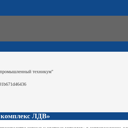
-промышленный техникум"
01b671d46436
 комплекс ЛДВ»