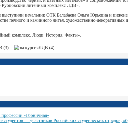
производство черных и цветных металлов» в сопровождении кл
О «Рубцовский литейный комплекс ЛДВ».
ми выступили начальник ОТК Балабаева Ольга Юрьевна и инжен
стве печного и каминного литья, художественно-декоративных и
йный комплекс. Люди. История. Факты».
 профессии «Горничная»
ие студентов — участников Российских студенческих отрядов, о