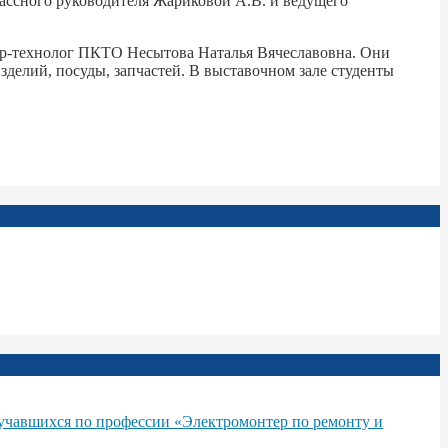
ассного руководителя Жариковой А.В. и ведущего
ер-технолог ПКТО Несытова Наталья Вячеславовна. Они
зделий, посуды, запчастей. В выставочном зале студенты
бучавшихся по профессии «Электромонтер по ремонту и