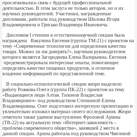
прослеживалась связь с будущей профессиональной
деятельностью. В этом заслуга не только авторов, но и их
научных руководителей. Участники, награжденные
дипломами, работали под руководством Шилова Игоря
Владимировича и Грисько Владимира Ивановича.
Дипломом I степени в естественнонаучной секции была
награждена Вакулина Евгения (группа ТМ-21) с проектом на
тему «Современные технологии для определения качества
товара. Можно ли им доверять?», научным руководителем
которого является Загороднева Елена Валерьевна. Евгения
продемонстрировала интересные опыты, помогающие
определять качество пищевых продуктов, и отличное
владение информацией по представленной теме.
В социально-психологической секции жюри выделило
работу Рожкова Олега (группа ПК-22) с проектом на тему
«Выдающиеся люди Алтая. Тихонов Владислав
Владимирович» под руководством Степкиной Елены
Владимировны. Олег подготовил интересную презентацию и
увлекательно изложил материал своего исследования. Жюри
отметило также удачное выступление Фроловой Арины
(ТВ-22) на актуальную тему «Интернет-зависимость –
проблема современного общества», занявшей 2 место в
данной секции. Арина работала под руководством Чмелевой