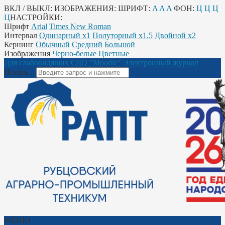
ВКЛ / ВЫКЛ:
ИЗОБРАЖЕНИЯ:
ШРИФТ:
A
A
A
ФОН:
Ц
Ц
Ц
Ц
НАСТРОЙКИ:
Шрифт
Arial
Times New Roman
Интервал
Одинарный х1
Полуторный х1.5
Двойной х2
Кернинг
Обычный
Средний
Большой
Изображения
Черно-белые
Цветные
Для слабовидящих
СДО "Moodle"
Электронный журнал
Искать...
МЕНЮ