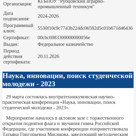
КГБПОУ "Рубцовский аграрно-
Организация:
промышленный техникум"
Дата
2024-2026
подписания:
Программный
5530f10c9c7743b224dc06592d5c01b671d46436
ключ:
Сертификат:
00cbc6983300000000056e
Выдан:
Федеральное казначейство
Период
действия
20.11.2026
сертификата:
Наука, инновации, поиск студенческой
молодежи - 2023
29 марта состоялась внутритехникумовская научно-
практическая конференция «Наука, инновации, поиск
студенческой молодежи - 2023».
Мероприятие началось в актовом зале с торжественного
открытия поднятия флага и звучания гимна Российской
Федерации, где участников конференции поприветствовала
Татьяна Григорьевна Мисикова, заведующий методическим