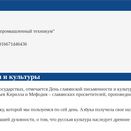
-промышленный техникум"
01b671d46436
и и культуры
 государствах, отмечается День славянской письменности и куль
ьев Кирилла и Мефодия – славянских просветителей, проповедн
 которой мы пользуемся по сей день. Азбука получила свое на
й духовности, о том, что русская культура наследует древние 