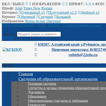
ВКЛ / ВЫКЛ:
ИЗОБРАЖЕНИЯ:
ШРИФТ:
A
A
A
ФОН:
Шрифт
Arial
Times New Roman
Интервал
Одинарный х1
Полуторный х1.5
Двойной х2
Кернинг
Обычный
Средний
Большой
Изображения
Черно-белые
Цветные
Для слабовидящих
СДО "Moodle"
Электронный журнал
Искать...
658207, Алтайский край, г.Рубцовск, пр
Приемная директора: 8(38557)9
rubteh@22edu.ru
МЕНЮ
Главная
Сведения об образовательной организации
Основные сведения
Структура и органы управления образовательной орг
Документы
Образование
Образовательные стандарты и требования
Руководство