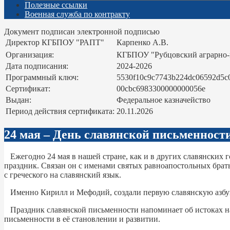
Полезные ссылки
Военная служба по контракту
Документ подписан электронной подписью
Директор КГБПОУ "РАПТ"
Карпенко А.В.
Организация:
КГБПОУ "Рубцовский аграрно
Дата подписания:
2024-2026
Программный ключ:
5530f10c9c7743b224dc06592d5c
Сертификат:
00cbc6983300000000056e
Выдан:
Федеральное казначейство
Период действия сертификата:
20.11.2026
24 мая – День славянской письменност
Ежегодно 24 мая в нашей стране, как и в других славянских
праздник. Связан он с именами святых равноапостольных брат
с греческого на славянский язык.
Именно Кирилл и Мефодий, создали первую славянскую азбуку,
Праздник славянской письменности напоминает об истоках наше
письменности в её становлении и развитии.