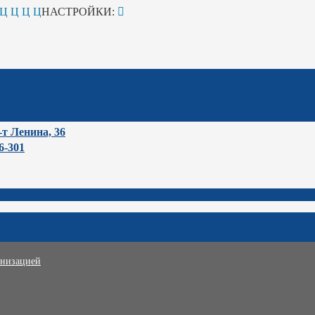
Ц
Ц
Ц
Ц
НАСТРОЙКИ:
-т Ленина, 36
6-301
анизацией