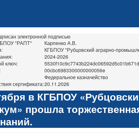
дписан электронной подписью
ГБПОУ "РАПТ"
Карпенко А.В.
:
КГБПОУ "Рубцовский аграрно-промышл
ания:
2024-2026
й ключ:
5530f10c9c7743b224dc06592d5c01b671
:
00cbc6983300000000056e
Федеральное казначейство
твия сертификата:
20.11.2026
тября в КГБПОУ «Рубцовск
кум» прошла торжественна
наний.