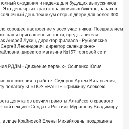
 полный ожидания и надежд для будущих выпускников,
 Это день ярких красок праздничных букетов, запахов
, солнечный день техникум открыл двери для более 300
ло хорошее настроение у всех участников. Поздравляем
акже наши приглашенные гости, представители
иак Андрей Лукич, директор филиала «Рубцовские
Сергей Леонидович, директор селекционно-
йловна, директор магазина №157 торговой сети
ления РДДМ «Движение первых» Осипенко Юлия
е достижения в работе. Сидоров Артем Витальевич,
моту педагогу КГБПОУ «РАПТ» Ефимкину Алексею
ета депутатов вручил грамоты Алтайского краевого
ической секции «Солдаты России» Мурашову Владимиру
а, в лице Крайновой Елены Михайловны поздравила