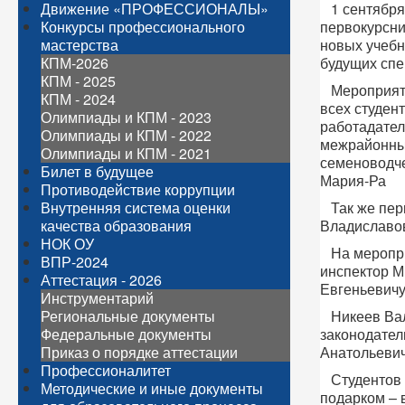
Движение «ПРОФЕССИОНАЛЫ»
1 сентября 
Конкурсы профессионального
первокурсни
мастерства
новых учебн
КПМ-2026
будущих спе
КПМ - 2025
Мероприятие
КПМ - 2024
всех студен
Олимпиады и КПМ - 2023
работадател
Олимпиады и КПМ - 2022
межрайонные
Олимпиады и КПМ - 2021
семеноводче
Билет в будущее
Мария-Ра
Противодействие коррупции
Внутренняя система оценки
Так же пер
качества образования
Владиславо
НОК ОУ
На мероприя
ВПР-2024
инспектор М
Аттестация - 2026
Евгеньевич
Инструментарий
Региональные документы
Никеев Вале
Федеральные документы
законодател
Приказ о порядке аттестации
Анатольевич
Профессионалитет
Студентов п
Методические и иные документы
подарком –