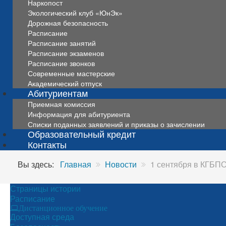
Наркопост
Экологический клуб «ЮнЭк»
Дорожная безопасность
Расписание
Расписание занятий
Расписание экзаменов
Расписание звонков
Современные мастерские
Академический отпуск
Абитуриентам
Приемная комиссия
Информация для абитуриента
Списки поданных заявлений и приказы о зачислении
Образовательный кредит
Контакты
Вы здесь:
Главная
Новости
1 сентября в КГБП
Страницы истории
Расписание
Дистанционное обучение
Доступная среда