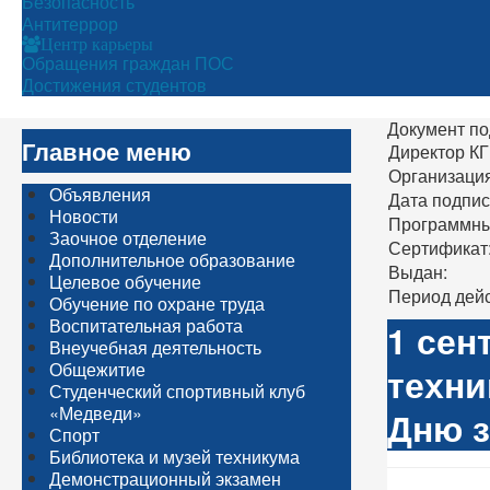
Безопасность
Антитеррор
Центр карьеры
Обращения граждан ПОС
Достижения студентов
Документ по
Главное меню
Директор К
Организация
Объявления
Дата подпис
Новости
Программны
Заочное отделение
Сертификат
Дополнительное образование
Выдан:
Целевое обучение
Период дейс
Обучение по охране труда
Воспитательная работа
1 сен
Внеучебная деятельность
Общежитие
техни
Студенческий спортивный клуб
«Медведи»
Дню з
Спорт
Библиотека и музей техникума
Демонстрационный экзамен