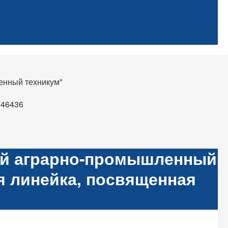
енный техникум"
d46436
ий аграрно-промышленный
я линейка, посвященная