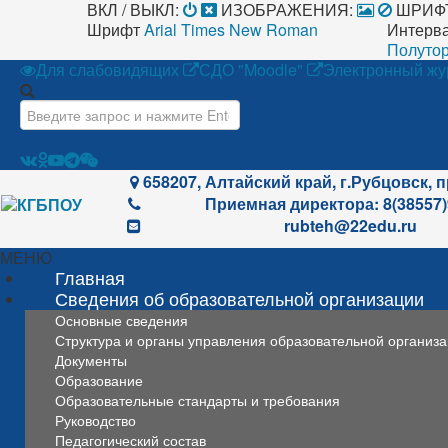
ВКЛ / ВЫКЛ:
ИЗОБРАЖЕНИЯ:
ШРИФ
Шрифт
Arial
Times New Roman
Интерв
Полутор
Для слабовидящих
СДО "Moodle"
Электронный жу
Искать...
658207, Алтайский край, г.Рубцовск, п
Приемная директора: 8(38557)
rubteh@22edu.ru
МЕНЮ
Главная
Сведения об образовательной организации
Основные сведения
Структура и органы управления образовательной организ
Документы
Образование
Образовательные стандарты и требования
Руководство
Педагогический состав