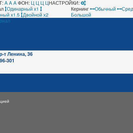
Т:
A
A
A
ФОН:
Ц
Ц
Ц
Ц
НАСТРОЙКИ:
ал
Одинарный х1
Кернинг
Обычный
Сред
ный х1.5
Двойной х2
Большой
рнал
р-т Ленина, 36
96-301
ацией