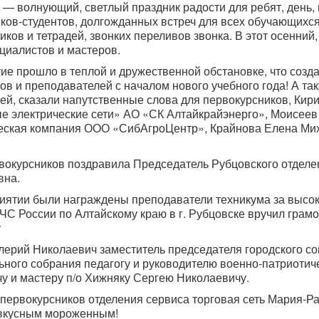
— волнующий, светлый праздник радости для ребят, день,
ков-студентов, долгожданных встреч для всех обучающихся.
иков и тетрадей, звонких переливов звонка. В этот осенний
циалистов и мастеров.
 прошло в теплой и дружественной обстановке, что созда
тов и преподавателей с началом нового учебного года! А т
ей, сказали напутственные слова для первокурсников, Кир
 электрические сети» АО «СК Алтайкрайэнерго», Моисеев 
ская компания ООО «СибАгроЦентр», Крайнова Елена Миха
вокурсников поздравила Председатель Рубцовского отде
вна.
тии были награждены преподаватели техникума за высоки
ЧС России по Алтайскому краю в г. Рубцовске вручил гра
у
рий Николаевич заместитель председателя городского сов
ьного собрания педагогу и руководителю военно-патриот
у и мастеру п/о Хижняку Сергею Николаевичу.
ервокурсников отделения сервиса торговая сеть Мария-Р
 вкусным мороженным!