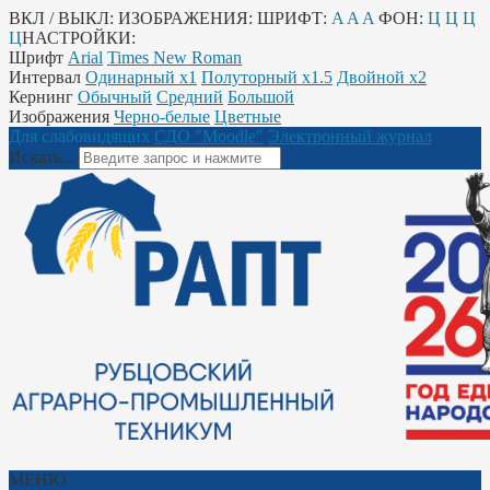
ВКЛ / ВЫКЛ:
ИЗОБРАЖЕНИЯ:
ШРИФТ:
A
A
A
ФОН:
Ц
Ц
Ц
Ц
НАСТРОЙКИ:
Шрифт
Arial
Times New Roman
Интервал
Одинарный х1
Полуторный х1.5
Двойной х2
Кернинг
Обычный
Средний
Большой
Изображения
Черно-белые
Цветные
Для слабовидящих
СДО "Moodle"
Электронный журнал
Искать...
МЕНЮ