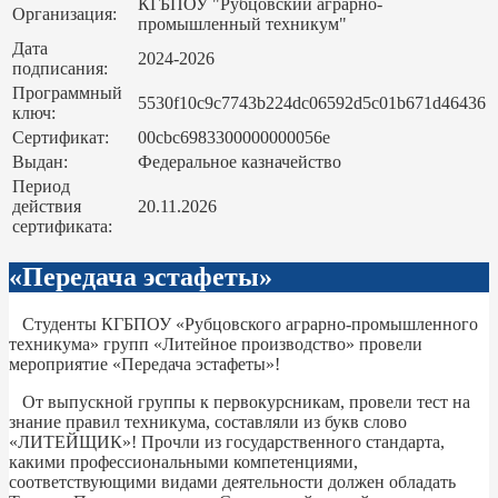
КГБПОУ "Рубцовский аграрно-
Организация:
промышленный техникум"
Дата
2024-2026
подписания:
Программный
5530f10c9c7743b224dc06592d5c01b671d46436
ключ:
Сертификат:
00cbc6983300000000056e
Выдан:
Федеральное казначейство
Период
действия
20.11.2026
сертификата:
«Передача эстафеты»
Студенты КГБПОУ «Рубцовского аграрно-промышленного
техникума» групп «Литейное производство» провели
мероприятие «Передача эстафеты»!
От выпускной группы к первокурсникам, провели тест на
знание правил техникума, составляли из букв слово
«ЛИТЕЙЩИК»! Прочли из государственного стандарта,
какими профессиональными компетенциями,
соответствующими видами деятельности должен обладать