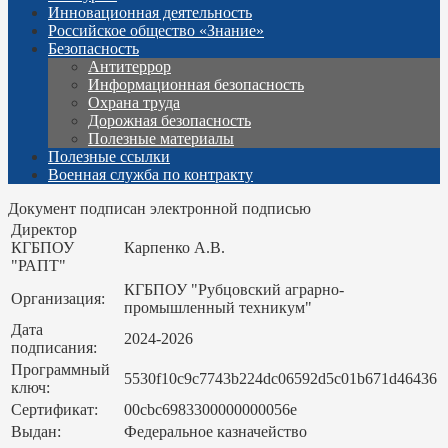
Инновационная деятельность
Российское общество «Знание»
Безопасность
Антитеррор
Информационная безопасность
Охрана труда
Дорожная безопасность
Полезные материалы
Полезные ссылки
Военная служба по контракту
Документ подписан электронной подписью
Директор
КГБПОУ
Карпенко А.В.
"РАПТ"
КГБПОУ "Рубцовский аграрно-
Организация:
промышленный техникум"
Дата
2024-2026
подписания:
Программный
5530f10c9c7743b224dc06592d5c01b671d46436
ключ:
Сертификат:
00cbc6983300000000056e
Выдан:
Федеральное казначейство