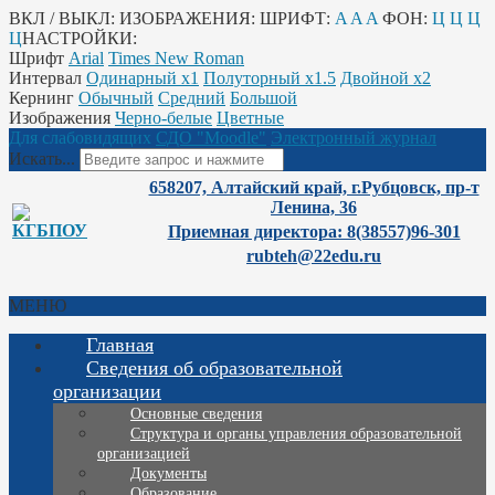
ВКЛ / ВЫКЛ:
ИЗОБРАЖЕНИЯ:
ШРИФТ:
A
A
A
ФОН:
Ц
Ц
Ц
Ц
НАСТРОЙКИ:
Шрифт
Arial
Times New Roman
Интервал
Одинарный х1
Полуторный х1.5
Двойной х2
Кернинг
Обычный
Средний
Большой
Изображения
Черно-белые
Цветные
Для слабовидящих
СДО "Moodle"
Электронный журнал
Искать...
658207, Алтайский край, г.Рубцовск, пр-т
Ленина, 36
Приемная директора: 8(38557)96-301
rubteh@22edu.ru
МЕНЮ
Главная
Сведения об образовательной
организации
Основные сведения
Структура и органы управления образовательной
организацией
Документы
Образование