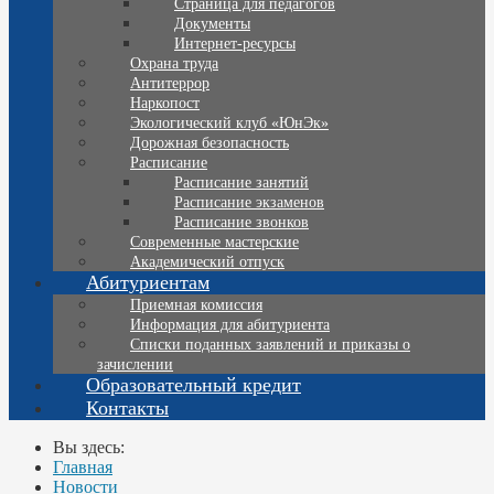
Страница для педагогов
Документы
Интернет-ресурсы
Охрана труда
Антитеррор
Наркопост
Экологический клуб «ЮнЭк»
Дорожная безопасность
Расписание
Расписание занятий
Расписание экзаменов
Расписание звонков
Современные мастерские
Академический отпуск
Абитуриентам
Приемная комиссия
Информация для абитуриента
Списки поданных заявлений и приказы о
зачислении
Образовательный кредит
Контакты
Вы здесь:
Главная
Новости