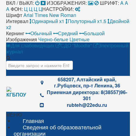
ВКЛ / ВЫКЛ:
ИЗОБРАЖЕНИЯ:
ШРИФТ:
A
A
A
ФОН:
Ц
Ц
Ц
Ц
НАСТРОЙКИ:
Шрифт
Arial
Times New Roman
Интервал
Одинарный х1
Полуторный х1.5
Двойной
х2
Кернинг
Обычный
Средний
Большой
Изображения
Черно-белые
Цветные
Для слабовидящих
СДО "Moodle"
Электронный
журнал
Искать...
658207, Алтайский край,
г.Рубцовск, пр-т Ленина, 36
Приемная директора: 8(38557)96-
301
rubteh@22edu.ru
МЕНЮ
Главная
Сведения об образовательной
организации