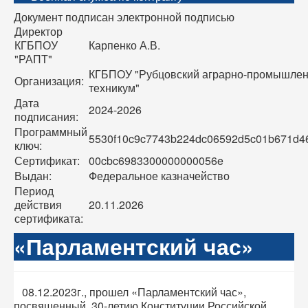
Документ подписан электронной подписью
Директор
КГБПОУ
Карпенко А.В.
"РАПТ"
КГБПОУ "Рубцовский аграрно-промышле
Организация:
техникум"
Дата
2024-2026
подписания:
Программный
5530f10c9c7743b224dc06592d5c01b671d4
ключ:
Сертификат:
00cbc6983300000000056e
Выдан:
Федеральное казначейство
Период
действия
20.11.2026
сертификата:
«Парламентский час»
08.12.2023г., прошел «Парламентский час»,
посвященный 30-летию Конституции Российской