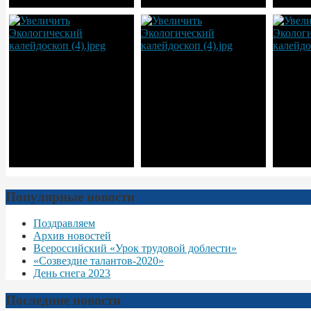
Популярные новости
Поздравляем
Архив новостей
Всероссийский «Урок трудовой доблести»
«Созвездие талантов-2020»
День снега 2023
Последние новости