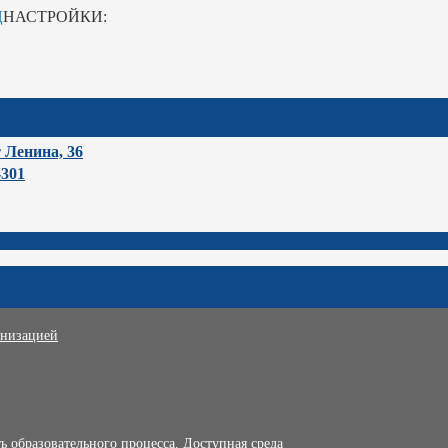
Ц
НАСТРОЙКИ:
т Ленина, 36
-301
анизацией
 образовательного процесса. Доступная среда