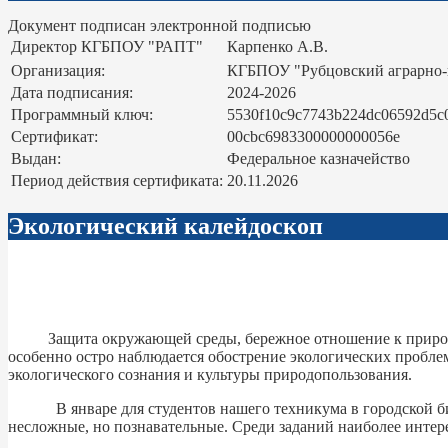
Документ подписан электронной подписью
Директор КГБПОУ "РАПТ"
Карпенко А.В.
Организация:
КГБПОУ "Рубцовский аграрно
Дата подписания:
2024-2026
Программный ключ:
5530f10c9c7743b224dc06592d5c
Сертификат:
00cbc6983300000000056e
Выдан:
Федеральное казначейство
Период действия сертификата:
20.11.2026
Экологический калейдоскоп
Защита окружающей среды, бережное отношение к природным 
особенно остро наблюдается обострение экологических проблем
экологического сознания и культуры природопользования.
В январе для студентов нашего техникума в городской библ
несложные, но познавательные. Среди заданий наиболее интере