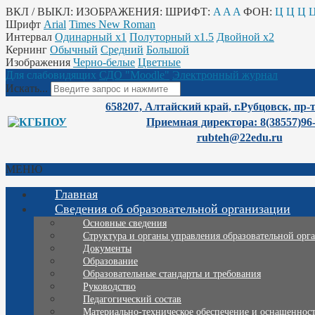
ВКЛ / ВЫКЛ:
ИЗОБРАЖЕНИЯ:
ШРИФТ:
A
A
A
ФОН:
Ц
Ц
Ц
Шрифт
Arial
Times New Roman
Интервал
Одинарный х1
Полуторный х1.5
Двойной х2
Кернинг
Обычный
Средний
Большой
Изображения
Черно-белые
Цветные
Для слабовидящих
СДО "Moodle"
Электронный журнал
Искать...
658207, Алтайский край, г.Рубцовск, пр-
Приемная директора: 8(38557)96
rubteh@22edu.ru
МЕНЮ
Главная
Сведения об образовательной организации
Основные сведения
Структура и органы управления образовательной орг
Документы
Образование
Образовательные стандарты и требования
Руководство
Педагогический состав
Материально-техническое обеспечение и оснащенность