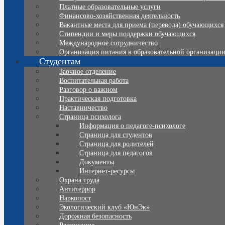
Платные образовательные услуги
Финансово-хозяйственная деятельность
Вакантные места для приема (перевода) обучающихся
Стипендии и меры поддержки обучающихся
Международное сотрудничество
Организация питания в образовательной организаци
Студентам
Заочное отделение
Воспитательная работа
Разговор о важном
Практическая подготовка
Наставничество
Страница психолога
Информация о педагоге-психологе
Страница для студентов
Страница для родителей
Страница для педагогов
Документы
Интернет-ресурсы
Охрана труда
Антитеррор
Наркопост
Экологический клуб «ЮнЭк»
Дорожная безопасность