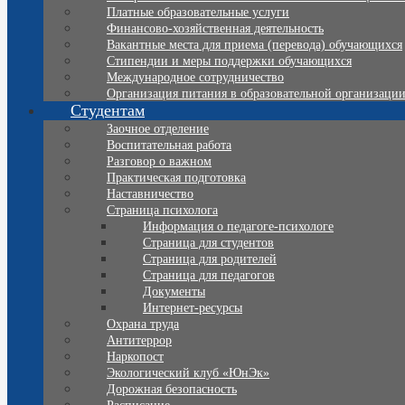
Платные образовательные услуги
Финансово-хозяйственная деятельность
Вакантные места для приема (перевода) обучающихся
Стипендии и меры поддержки обучающихся
Международное сотрудничество
Организация питания в образовательной организаци
Студентам
Заочное отделение
Воспитательная работа
Разговор о важном
Практическая подготовка
Наставничество
Страница психолога
Информация о педагоге-психологе
Страница для студентов
Страница для родителей
Страница для педагогов
Документы
Интернет-ресурсы
Охрана труда
Антитеррор
Наркопост
Экологический клуб «ЮнЭк»
Дорожная безопасность