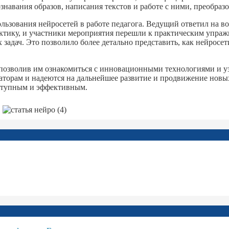
навания образов, написания текстов и работе с ними, преобразо
ьзования нейросетей в работе педагога. Ведущий ответил на в
ктику, и участники мероприятия перешли к практическим упра
 задач. Это позволило более детально представить, как нейросе
озволив им ознакомиться с инновационными технологиями и узн
аторам и надеются на дальнейшее развитие и продвижение новы
оступным и эффективным.