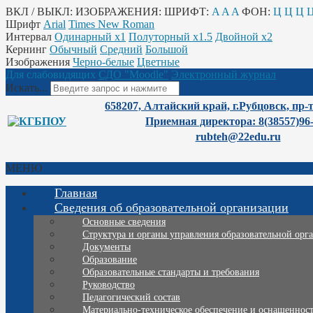
ВКЛ / ВЫКЛ:
ИЗОБРАЖЕНИЯ:
ШРИФТ:
A
A
A
ФОН:
Ц
Ц
Ц
Шрифт
Arial
Times New Roman
Интервал
Одинарный х1
Полуторный х1.5
Двойной х2
Кернинг
Обычный
Средний
Большой
Изображения
Черно-белые
Цветные
Для слабовидящих
СДО "Moodle"
Электронный журнал
Искать...
658207, Алтайский край, г.Рубцовск, пр-
Приемная директора: 8(38557)96
rubteh@22edu.ru
МЕНЮ
Главная
Сведения об образовательной организации
Основные сведения
Структура и органы управления образовательной орг
Документы
Образование
Образовательные стандарты и требования
Руководство
Педагогический состав
Материально-техническое обеспечение и оснащенность