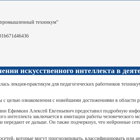
-промышленный техникум"
01b671d46436
ении искусственного интеллекта в деят
ялась лекция-практикум для педагогических работников техник
с целью ознакомления с новейшими достижениями в области ра
н Ефимкин Алексей Евгеньевич предоставил подробную инфор
ого интеллекта заключается в имитации работы человеческого мо
 передают ее дальше. Он также подчеркнул, что нейронные сет
сетей, которые могут прогнозировать, классифицировать или ан