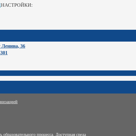
Ц
НАСТРОЙКИ:
т Ленина, 36
-301
анизацией
 образовательного процесса. Доступная среда