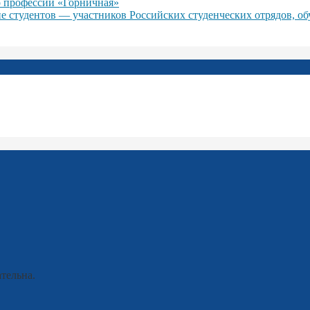
 профессии «Горничная»
ие студентов — участников Российских студенческих отрядов, о
тельна.