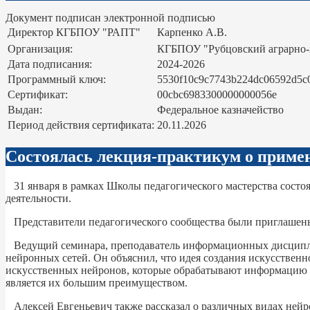
Документ подписан электронной подписью
Директор КГБПОУ "РАПТ"
Карпенко А.В.
Организация:
КГБПОУ "Рубцовский аграрно
Дата подписания:
2024-2026
Программный ключ:
5530f10c9c7743b224dc06592d5c
Сертификат:
00cbc6983300000000056e
Выдан:
Федеральное казначейство
Период действия сертификата:
20.11.2026
Состоялась лекция-практикум о примен
31 января в рамках Школы педагогического мастерства состо
деятельности.
Представители педагогического сообщества были приглашены 
Ведущий семинара, преподаватель информационных дисципли
нейронных сетей. Он объяснил, что идея создания искусственн
искусственных нейронов, которые обрабатывают информацию и
является их большим преимуществом.
Алексей Евгеньевич также рассказал о различных видах нейро