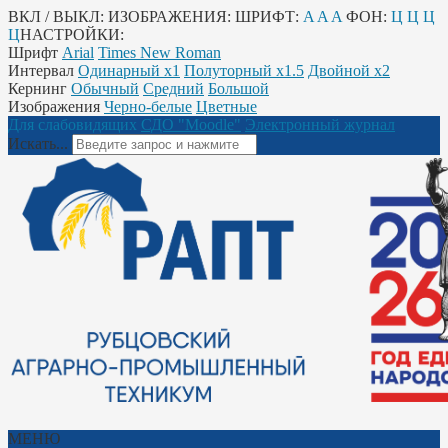
ВКЛ / ВЫКЛ:
ИЗОБРАЖЕНИЯ:
ШРИФТ:
A
A
A
ФОН:
Ц
Ц
Ц
Ц
НАСТРОЙКИ:
Шрифт
Arial
Times New Roman
Интервал
Одинарный х1
Полуторный х1.5
Двойной х2
Кернинг
Обычный
Средний
Большой
Изображения
Черно-белые
Цветные
Для слабовидящих
СДО "Moodle"
Электронный журнал
Искать...
МЕНЮ