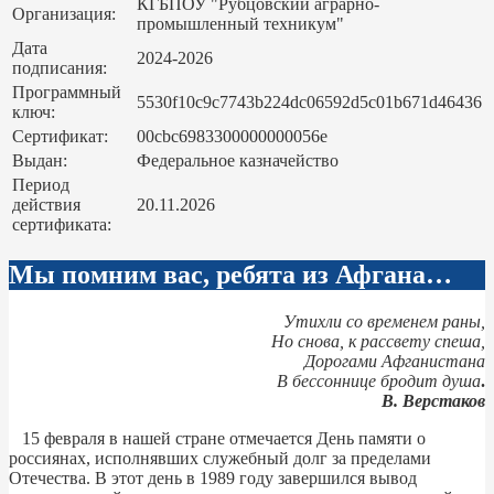
КГБПОУ "Рубцовский аграрно-
Организация:
промышленный техникум"
Дата
2024-2026
подписания:
Программный
5530f10c9c7743b224dc06592d5c01b671d46436
ключ:
Сертификат:
00cbc6983300000000056e
Выдан:
Федеральное казначейство
Период
действия
20.11.2026
сертификата:
Мы помним вас, ребята из Афгана…
Утихли со временем раны,
Но снова, к рассвету спеша,
Дорогами Афганистана
В бессоннице бродит душа
.
В. Верстаков
15 февраля в нашей стране отмечается День памяти о
россиянах, исполнявших служебный долг за пределами
Отечества. В этот день в 1989 году завершился вывод