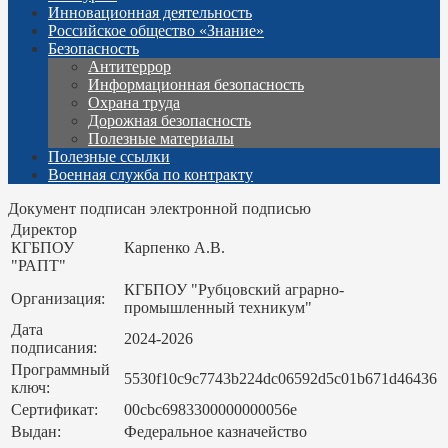
Инновационная деятельность
Российское общество «Знание»
Безопасность
Антитеррор
Информационная безопасность
Охрана труда
Дорожная безопасность
Полезные материалы
Полезные ссылки
Военная служба по контракту
Документ подписан электронной подписью
Директор
КГБПОУ
Карпенко А.В.
"РАПТ"
КГБПОУ "Рубцовский аграрно-
Организация:
промышленный техникум"
Дата
2024-2026
подписания:
Программный
5530f10c9c7743b224dc06592d5c01b671d46436
ключ:
Сертификат:
00cbc6983300000000056e
Выдан:
Федеральное казначейство