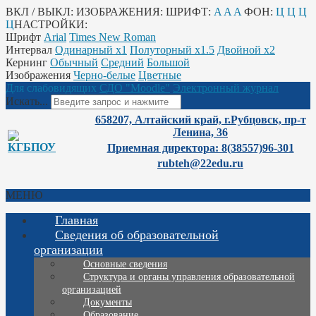
ВКЛ / ВЫКЛ:
ИЗОБРАЖЕНИЯ:
ШРИФТ:
A
A
A
ФОН:
Ц
Ц
Ц
Ц
НАСТРОЙКИ:
Шрифт
Arial
Times New Roman
Интервал
Одинарный х1
Полуторный х1.5
Двойной х2
Кернинг
Обычный
Средний
Большой
Изображения
Черно-белые
Цветные
Для слабовидящих
СДО "Moodle"
Электронный журнал
Искать...
658207, Алтайский край, г.Рубцовск, пр-т
Ленина, 36
Приемная директора: 8(38557)96-301
rubteh@22edu.ru
МЕНЮ
Главная
Сведения об образовательной
организации
Основные сведения
Структура и органы управления образовательной
организацией
Документы
Образование