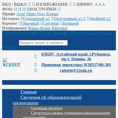
ВКЛ / ВЫКЛ:
ИЗОБРАЖЕНИЯ:
ШРИФТ:
A
A
A
ФОН:
Ц
Ц
Ц
Ц
НАСТРОЙКИ:
Шрифт
Arial
Times New Roman
Интервал
Одинарный х1
Полуторный х1.5
Двойной х2
Кернинг
Обычный
Средний
Большой
Изображения
Черно-белые
Цветные
Для слабовидящих
СДО "Moodle"
Электронный журнал
Искать...
658207, Алтайский край, г.Рубцовск,
пр-т Ленина, 36
Приемная директора: 8(38557)96-301
rubteh@22edu.ru
МЕНЮ
Главная
Сведения об образовательной
организации
Основные сведения
Структура и органы управления образовательной
организацией