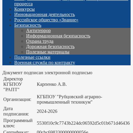
процесса
Конкурсы
Инновационная деятельность
Российское общество «Знание»
Безопасность
Антитеррор
Информационная безопасность
Охрана труда
Дорожная безопасность
Полезные материалы
Полезные ссылки
Военная служба по контракту
Документ подписан электронной подписью
Директор
КГБПОУ
Карпенко А.В.
"РАПТ"
КГБПОУ "Рубцовский аграрно-
Организация:
промышленный техникум"
Дата
2024-2026
подписания:
Программный
5530f10c9c7743b224dc06592d5c01b671d46436
ключ:
Сертификат:
00cbc6983300000000056e