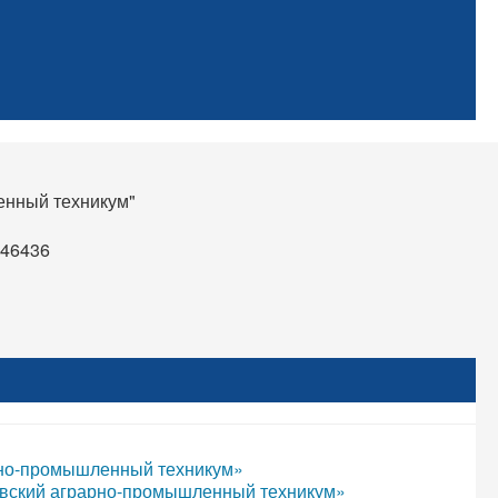
нный техникум"
d46436
рно-промышленный техникум»
вский аграрно-промышленный техникум»