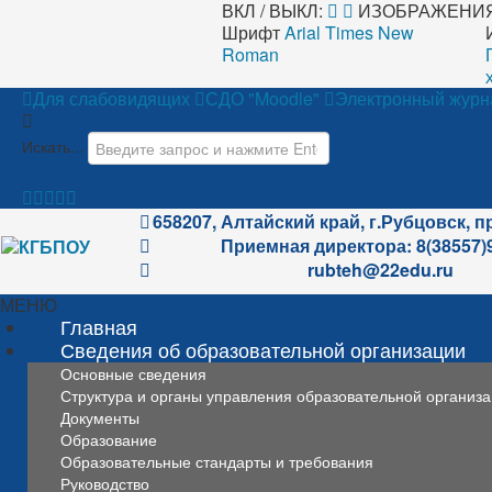
ВКЛ / ВЫКЛ:
ИЗОБРАЖЕНИЯ
Шрифт
Arial
Times New
Roman
Для слабовидящих
СДО "Moodle"
Электронный журн
Искать...
658207, Алтайский край, г.Рубцовск, п
Приемная директора: 8(38557)
rubteh@22edu.ru
МЕНЮ
Главная
Сведения об образовательной организации
Основные сведения
Структура и органы управления образовательной организ
Документы
Образование
Образовательные стандарты и требования
Руководство