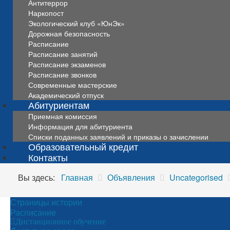
Антитеррор
Наркопост
Экологический клуб «ЮнЭк»
Дорожная безопасность
Расписание
Расписание занятий
Расписание экзаменов
Расписание звонков
Современные мастерские
Академический отпуск
Абитуриентам
Приемная комиссия
Информация для абитуриента
Списки поданных заявлений и приказы о зачислении
Образовательный кредит
Контакты
Вы здесь:
Главная
Объявления
Uncategorised
Страницы истории
Расписание
Дистанционное обучение