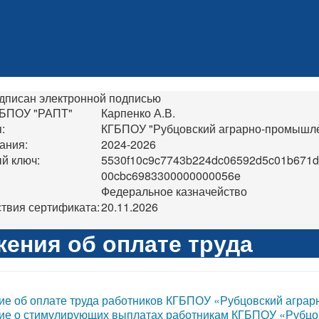
дписан электронной подписью
ГБПОУ "РАПТ"
Карпенко А.В.
:
КГБПОУ "Рубцовский аграрно-промышле
ания:
2024-2026
й ключ:
5530f10c9c7743b224dc06592d5c01b671
:
00cbc6983300000000056e
Федеральное казначейство
твия сертификата:
20.11.2026
ения об оплате труда
е об оплате труда работников КГБПОУ «Рубцовский агра
е о стимулирующих выплатах работникам КГБПОУ «Рубцо