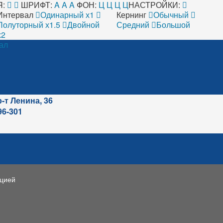
:
ШРИФТ:
A
A
A
ФОН:
Ц
Ц
Ц
Ц
НАСТРОЙКИ:
Интервал
Одинарный х1
Кернинг
Обычный
Полуторный х1.5
Двойной
Средний
Большой
х2
ал
р-т Ленина, 36
96-301
ацией