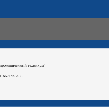
-промышленный техникум"
01b671d46436