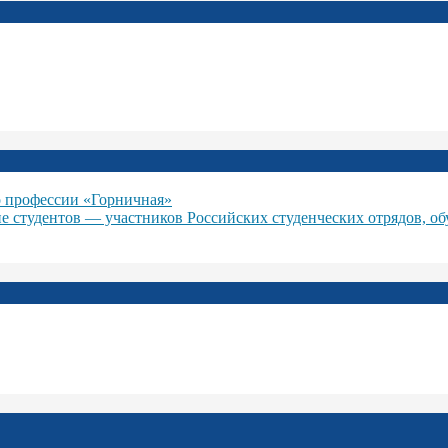
 профессии «Горничная»
ие студентов — участников Российских студенческих отрядов, о