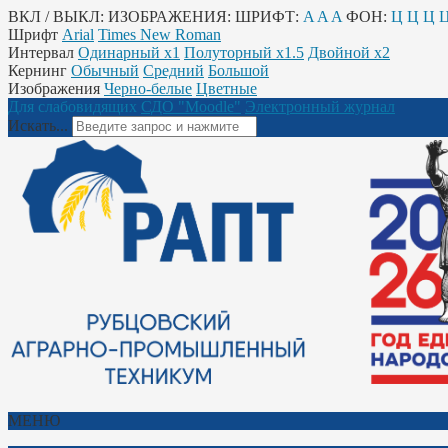
ВКЛ / ВЫКЛ:
ИЗОБРАЖЕНИЯ:
ШРИФТ:
A
A
A
ФОН:
Ц
Ц
Ц
Шрифт
Arial
Times New Roman
Интервал
Одинарный х1
Полуторный х1.5
Двойной х2
Кернинг
Обычный
Средний
Большой
Изображения
Черно-белые
Цветные
Для слабовидящих
СДО "Moodle"
Электронный журнал
Искать...
МЕНЮ