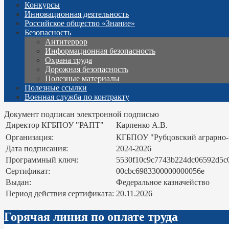
Конкурсы
Инновационная деятельность
Российское общество «Знание»
Безопасность
Антитеррор
Информационная безопасность
Охрана труда
Дорожная безопасность
Полезные материалы
Полезные ссылки
Военная служба по контракту
Документ подписан электронной подписью
Директор КГБПОУ "РАПТ"
Карпенко А.В.
Организация:
КГБПОУ "Рубцовский аграрно
Дата подписания:
2024-2026
Программный ключ:
5530f10c9c7743b224dc06592d5c
Сертификат:
00cbc6983300000000056e
Выдан:
Федеральное казначейство
Период действия сертификата:
20.11.2026
Горячая линия по оплате труда