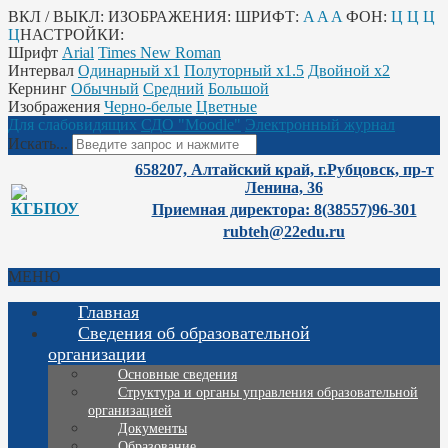
ВКЛ / ВЫКЛ:
ИЗОБРАЖЕНИЯ:
ШРИФТ:
A
A
A
ФОН:
Ц
Ц
Ц
Ц
НАСТРОЙКИ:
Шрифт
Arial
Times New Roman
Интервал
Одинарный х1
Полуторный х1.5
Двойной х2
Кернинг
Обычный
Средний
Большой
Изображения
Черно-белые
Цветные
Для слабовидящих
СДО "Moodle"
Электронный журнал
Искать...
658207, Алтайский край, г.Рубцовск, пр-т
Ленина, 36
Приемная директора: 8(38557)96-301
rubteh@22edu.ru
МЕНЮ
Главная
Сведения об образовательной
организации
Основные сведения
Структура и органы управления образовательной
организацией
Документы
Образование