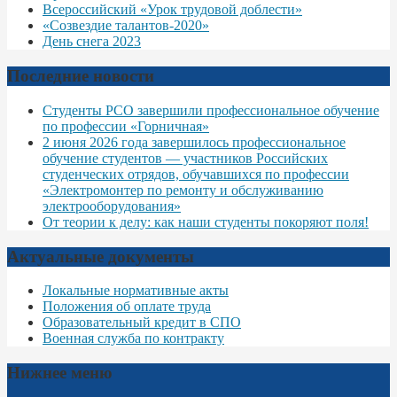
Всероссийский «Урок трудовой доблести»
«Созвездие талантов-2020»
День снега 2023
Последние новости
Студенты РСО завершили профессиональное обучение
по профессии «Горничная»
2 июня 2026 года завершилось профессиональное
обучение студентов — участников Российских
студенческих отрядов, обучавшихся по профессии
«Электромонтер по ремонту и обслуживанию
электрооборудования»
От теории к делу: как наши студенты покоряют поля!
Актуальные документы
Локальные нормативные акты
Положения об оплате труда
Образовательный кредит в СПО
Военная служба по контракту
Нижнее меню