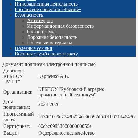
Инновационная деятельность
Российское общество «Знание»
Безопасность
Антитеррор
Информационная безопасность
Охрана труда
Дорожная безопасность
Полезные материалы
Полезные ссылки
Военная служба по контракту
Документ подписан электронной подписью
Директор
КГБПОУ
Карпенко А.В.
"РАПТ"
КГБПОУ "Рубцовский аграрно-
Организация:
промышленный техникум"
Дата
2024-2026
подписания:
Программный
5530f10c9c7743b224dc06592d5c01b671d46436
ключ:
Сертификат:
00cbc6983300000000056e
Выдан:
Федеральное казначейство