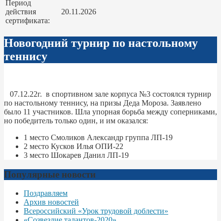
Период
действия
20.11.2026
сертификата:
Новогодний турнир по настольному
теннису
07.12.22г. в спортивном зале корпуса №3 состоялся турнир
по настольному теннису, на призы Деда Мороза. Заявлено
было 11 участников. Шла упорная борьба между соперниками,
но победитель только один, и им оказался:
1 место Смоликов Александр группа ЛП-19
2 место Кусков Илья ОПИ-22
3 место Шокарев Данил ЛП-19
Популярные новости
Поздравляем
Архив новостей
Всероссийский «Урок трудовой доблести»
«Созвездие талантов-2020»