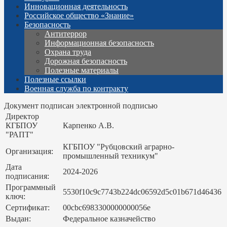
Инновационная деятельность
Российское общество «Знание»
Безопасность
Антитеррор
Информационная безопасность
Охрана труда
Дорожная безопасность
Полезные материалы
Полезные ссылки
Военная служба по контракту
Документ подписан электронной подписью
Директор
КГБПОУ
Карпенко А.В.
"РАПТ"
КГБПОУ "Рубцовский аграрно-
Организация:
промышленный техникум"
Дата
2024-2026
подписания:
Программный
5530f10c9c7743b224dc06592d5c01b671d46436
ключ:
Сертификат:
00cbc6983300000000056e
Выдан:
Федеральное казначейство