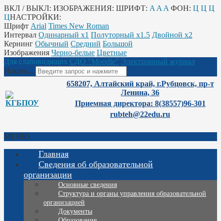
ВКЛ / ВЫКЛ:
ИЗОБРАЖЕНИЯ:
ШРИФТ:
A
A
A
ФОН:
Ц
Ц
Ц
Ц
НАСТРОЙКИ:
Шрифт
Arial
Times New Roman
Интервал
Одинарный х1
Полуторный х1.5
Двойной х2
Кернинг
Обычный
Средний
Большой
Изображения
Черно-белые
Цветные
Для слабовидящих
СДО "Moodle"
Электронный журнал
Искать...
658207, Алтайский край, г.Рубцовск, пр-т
Ленина, 36
Приемная директора: 8(38557)96-301
rubteh@22edu.ru
МЕНЮ
Главная
Сведения об образовательной
организации
Основные сведения
Структура и органы управления образовательной
организацией
Документы
Образование