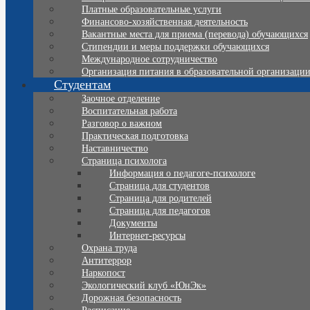
Платные образовательные услуги
Финансово-хозяйственная деятельность
Вакантные места для приема (перевода) обучающихся
Стипендии и меры поддержки обучающихся
Международное сотрудничество
Организация питания в образовательной организаци
Студентам
Заочное отделение
Воспитательная работа
Разговор о важном
Практическая подготовка
Наставничество
Страница психолога
Информация о педагоге-психологе
Страница для студентов
Страница для родителей
Страница для педагогов
Документы
Интернет-ресурсы
Охрана труда
Антитеррор
Наркопост
Экологический клуб «ЮнЭк»
Дорожная безопасность