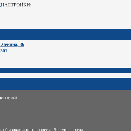
Ц
НАСТРОЙКИ:
т Ленина, 36
-301
анизацией
 образовательного процесса. Доступная среда