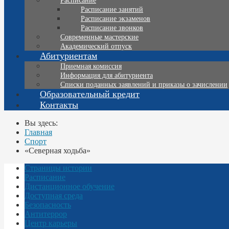
Расписание
Расписание занятий
Расписание экзаменов
Расписание звонков
Современные мастерские
Академический отпуск
Абитуриентам
Приемная комиссия
Информация для абитуриента
Списки поданных заявлений и приказы о зачислении
Образовательный кредит
Контакты
Вы здесь:
Главная
Спорт
«Северная ходьба»
Страницы истории
Расписание
Дистанционное обучение
Доступная среда
Безопасность
Антитеррор
Центр карьеры