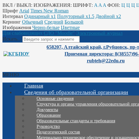
ВКЛ / ВЫКЛ:
ИЗОБРАЖЕНИЯ:
ШРИФТ:
A
A
A
ФОН:
Ц
Ц
Ц
Шрифт
Arial
Times New Roman
Интервал
Одинарный х1
Полуторный х1.5
Двойной х2
Кернинг
Обычный
Средний
Большой
Изображения
Черно-белые
Цветные
Для слабовидящих
СДО "Moodle"
Электронный журнал
Искать...
658207, Алтайский край, г.Рубцовск, пр-
Приемная директора: 8(38557)96
rubteh@22edu.ru
МЕНЮ
Главная
Сведения об образовательной организации
Основные сведения
Структура и органы управления образовательной орг
Документы
Образование
Образовательные стандарты и требования
Руководство
Педагогический состав
Материально-техническое обеспечение и оснащенность