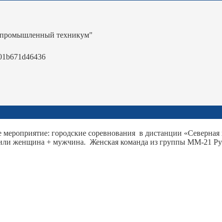
-промышленный техникум"
01b671d46436
ое мероприятие: городские соревнования в дистанции «Северна
 или женщина + мужчина. Женская команда из группы ММ-21 Р