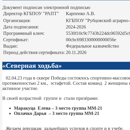
Документ подписан электронной подписью
Директор КГБПОУ "РАПТ"
Карпенко А.В.
Организация:
КГБПОУ "Рубцовский аграрно
Дата подписания:
2024-2026
Программный ключ:
5530f10c9c7743b224dc06592d5c
Сертификат:
00cbc6983300000000056e
Выдан:
Федеральное казначейство
Период действия сертификата:
20.11.2026
«Северная ходьба»
02.04.23 года в сквере Победы состоялось спортивно-массов
протяженностью 2 км., эстафетой. Состав команд 2 женщины
активное участие.
В своей возрастной группе и стали призёрами:
Маракуца Елена – 3 место группа ММ-21
Оплачко Дарья – 3 место группа ММ-21
Желаем девушкам дальнейших успехов в спорте и в учебе.