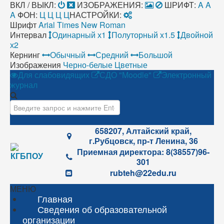
ВКЛ / ВЫКЛ:
ИЗОБРАЖЕНИЯ:
ШРИФТ:
A
A
A
ФОН:
Ц
Ц
Ц
Ц
НАСТРОЙКИ:
Шрифт
Arial
Times New Roman
Интервал
Одинарный х1
Полуторный х1.5
Двойной
х2
Кернинг
Обычный
Средний
Большой
Изображения
Черно-белые
Цветные
Для слабовидящих
СДО "Moodle"
Электронный
журнал
Искать...
658207, Алтайский край,
г.Рубцовск, пр-т Ленина, 36
Приемная директора: 8(38557)96-
301
rubteh@22edu.ru
МЕНЮ
Главная
Сведения об образовательной
организации