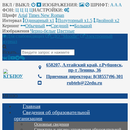
ВКЛ / ВЫКЛ:
ИЗОБРАЖЕНИЯ:
ШРИФТ:
A
A
A
ФОН:
Ц
Ц
Ц
Ц
НАСТРОЙКИ:
Шрифт
Arial
Times New Roman
Интервал
Одинарный х1
Полуторный х1.5
Двойной х2
Кернинг
Обычный
Средний
Большой
Изображения
Черно-белые
Цветные
Для слабовидящих
СДО "Moodle"
Электронный
журнал
Искать...
658207, Алтайский край, г.Рубцовск,
пр-т Ленина, 36
Приемная директора: 8(38557)96-301
rubteh@22edu.ru
МЕНЮ
Главная
Сведения об образовательной
организации
Основные сведения
Структура и органы управления образовательной