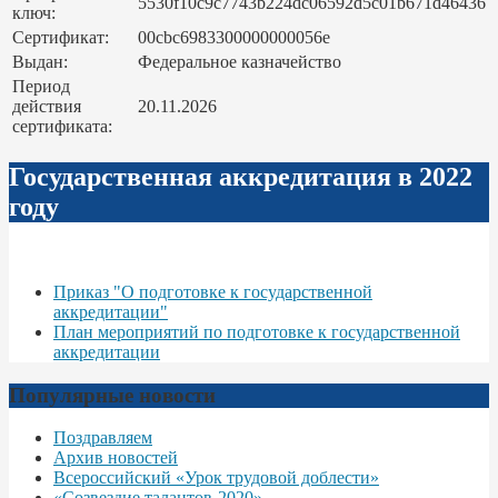
5530f10c9c7743b224dc06592d5c01b671d46436
ключ:
Сертификат:
00cbc6983300000000056e
Выдан:
Федеральное казначейство
Период
действия
20.11.2026
сертификата:
Государственная аккредитация в 2022
году
Приказ "О подготовке к государственной
аккредитации"
План мероприятий по подготовке к государственной
аккредитации
Популярные новости
Поздравляем
Архив новостей
Всероссийский «Урок трудовой доблести»
«Созвездие талантов-2020»